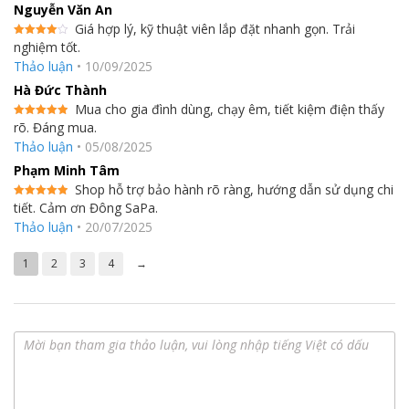
sử dụng sản phẩm trong thời gian dài.
Nguyễn Văn An
Giá hợp lý, kỹ thuật viên lắp đặt nhanh gọn. Trải
nghiệm tốt.
Được
xếp hạng
Thảo luận
•
10/09/2025
4
5 sao
Hà Đức Thành
Mua cho gia đình dùng, chạy êm, tiết kiệm điện thấy
rõ. Đáng mua.
Được xếp
hạng
5
5
Thảo luận
•
05/08/2025
sao
Phạm Minh Tâm
Shop hỗ trợ bảo hành rõ ràng, hướng dẫn sử dụng chi
tiết. Cảm ơn Đông SaPa.
Được xếp
hạng
5
5
Thảo luận
•
20/07/2025
sao
1
2
3
4
→