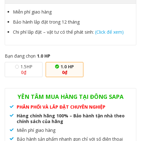
Miễn phí giao hàng
Bảo hành lắp đặt trong 12 tháng
Chi phí lắp đặt – vật tư có thể phát sinh:
(Click để xem)
Bạn đang chọn
1.0 HP
1.5HP
1.0 HP
0
₫
0
₫
SKU:
LG IEC09G1
Danh mục:
Máy lạnh treo tường
,
Máy lạnh
treo tường LG
YÊN TÂM MUA HÀNG TẠI ĐÔNG SAPA
PHÂN PHỐI VÀ LẮP ĐẶT CHUYÊN NGHIỆP
Hàng chính hãng 100% – Bảo hành tận nhà theo
chính sách của hãng
Miễn phí giao hàng
Bảo hành sản phẩm nhanh gọn chỉ với số điện thoại