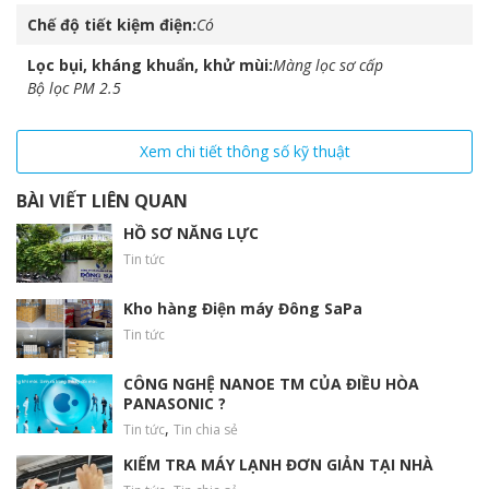
Chế độ tiết kiệm điện
Có
Lọc bụi, kháng khuẩn, khử mùi
Màng lọc sơ cấp
Bộ lọc PM 2.5
Xem chi tiết thông số kỹ thuật
– Chế độ tiết kiệm năng lượng: Bạn có thể cài đặt chế độ này để
BÀI VIẾT LIÊN QUAN
máy tự động giảm công suất hoạt động sau một khoảng thời
gian nhất định, giúp tiết kiệm điện hiệu quả.
HỒ SƠ NĂNG LỰC
Tin tức
– kW Manager: Cho phép bạn kiểm soát và giới hạn mức tiêu
thụ điện năng của máy lạnh.
Kho hàng Điện máy Đông SaPa
– Phát hiện cửa sổ mở: Khi phát hiện cửa sổ mở, máy sẽ tự
Tin tức
động chuyển sang chế độ tiết kiệm năng lượng, tránh thất thoát
nhiệt ra ngoài.
CÔNG NGHỆ NANOE TM CỦA ĐIỀU HÒA
PANASONIC ?
Máy sử dụng các công nghệ lọc khí tiên tiến cho không
gian sử dụng tươi mát
,
Tin tức
Tin chia sẻ
Máy lạnh LG IEC09G1 model 2025 không chỉ làm mát hiệu quả
KIỂM TRA MÁY LẠNH ĐƠN GIẢN TẠI NHÀ
mà còn chăm sóc sức khỏe cho cả gia đình bạn với hệ thống lọc