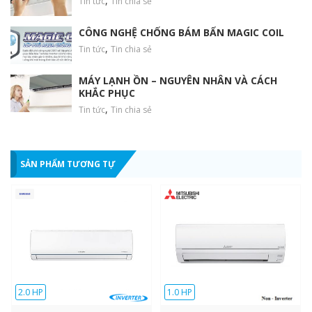
,
Tin tức
Tin chia sẻ
khí đa năng:
CÔNG NGHỆ CHỐNG BÁM BẨN MAGIC COIL
– Plasmaster™ Ionizer++: Công nghệ ion Plasmaster™ Ionizer++
,
Tin tức
Tin chia sẻ
giúp loại bỏ đến 99.9% vi khuẩn, virus, nấm mốc và các tác nhân
gây dị ứng trong không khí, mang lại bầu không khí trong lành,
MÁY LẠNH ỒN – NGUYÊN NHÂN VÀ CÁCH
an toàn cho sức khỏe hô hấp.
KHẮC PHỤC
,
Tin tức
Tin chia sẻ
SẢN PHẨM TƯƠNG TỰ
2.0 HP
1.0 HP