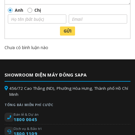
Anh
Chị
GỬI
Chưa có bình luận nào
SHOWROOM ĐIỆN MÁY ĐÔNG SAPA
456/72 Cao Thắng (ND), Phường Hòa Hưng, Thành phố Hồ Chí
Minh
TỔNG ĐÀI MIỄN PHÍ CƯỚC
Bán lẻ & Dự án
1800 0045
Dịch vụ & Bảo trì
1800 1109