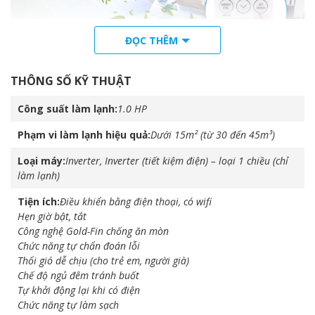
ĐỌC THÊM
THÔNG SỐ KỸ THUẬT
Đặc biệt, chế độ Soft Air cho phép bạn điều chỉnh hướng gió thổi
lên trần nhà, tạo cảm giác mát dịu tự nhiên, tránh gió lùa trực
Công suất làm lạnh
1.0 HP
tiếp gây khó chịu.
Phạm vi làm lạnh hiệu quả
Dưới 15m² (từ 30 đến 45m³)
Máy sử dụng điện năng thông minh và tiết kiệm
Máy lạnh LG IEC09G1 model 2025 được tích hợp nhiều tính năng
Loại máy
Inverter, Inverter (tiết kiệm điện) – loại 1 chiều (chỉ
tiết kiệm điện thông minh:
làm lạnh)
– Cảm biến thông minh: Tự động nhận biết sự có mặt của người
Tiện ích
Điều khiển bằng điện thoại, có wifi
dùng để điều chỉnh hoạt động, tránh lãng phí điện năng khi
Hẹn giờ bật, tắt
không có người trong phòng.
Công nghệ Gold-Fin chống ăn mòn
Chức năng tự chẩn đoán lỗi
Thổi gió dễ chịu (cho trẻ em, người già)
Chế độ ngủ đêm tránh buốt
Tự khởi động lại khi có điện
Chức năng tự làm sạch