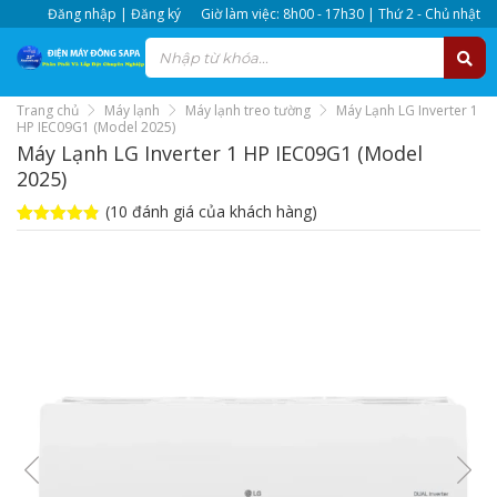
Đăng nhập | Đăng ký
Giờ làm việc: 8h00 - 17h30 | Thứ 2 - Chủ nhật
Trang chủ
Máy lạnh
Máy lạnh treo tường
Máy Lạnh LG Inverter 1
HP IEC09G1 (Model 2025)
Máy Lạnh LG Inverter 1 HP IEC09G1 (Model
2025)
(
10
đánh giá của khách hàng)
4.8
10
trên 5
dựa trên
đánh giá