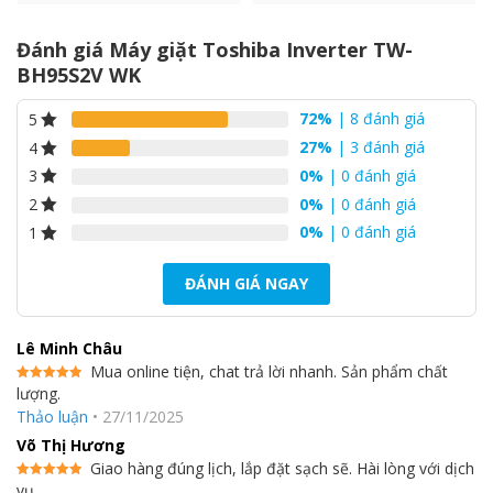
Đánh giá Máy giặt Toshiba Inverter TW-
BH95S2V WK
72%
| 8 đánh giá
5
27%
| 3 đánh giá
4
0%
| 0 đánh giá
3
0%
| 0 đánh giá
2
0%
| 0 đánh giá
1
ĐÁNH GIÁ NGAY
Lê Minh Châu
Mua online tiện, chat trả lời nhanh. Sản phẩm chất
lượng.
Được xếp
hạng
5
5
Thảo luận
•
27/11/2025
sao
Võ Thị Hương
Giao hàng đúng lịch, lắp đặt sạch sẽ. Hài lòng với dịch
vụ.
Được xếp