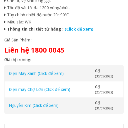
Chế độ vệ sinh lồng giặt
Tốc độ vắt tối đa 1200 vòng/phút.
Tùy chỉnh nhiệt độ nước 20~90ºC
Màu sắc: WK
Thông tin chi tiết từ hãng :
(Click để xem)
Giá Sản Phẩm :
Liên hệ 1800 0045
Giá thị trường:
0
₫
Điện Máy Xanh (Click để xem)
(30/05/2023)
0
₫
Điện máy Chợ Lớn (Click để xem)
(25/05/2022)
0
₫
Nguyễn Kim (Click để xem)
(31/07/2026)
Danh mục:
Gian hàng Toshiba
,
Máy giặt
,
Máy giặt Toshiba