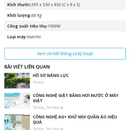
ngôi sao pha lê
chà
Hệ thống biến tầng
Kích thước
595 x 530 x 850 (C x R x S)
xát làm sạch đồ giặt
Tiết kiệm 70%
Inverter
tiết kiệm
hiệu quả.
điện năng.
Khối lượng
68 Kg
điện.
Công suất tiêu thụ
1900W
Loại máy
Inverter
Xem chi tiết thông số kỹ thuật
BÀI VIẾT LIÊN QUAN
HỒ SƠ NĂNG LỰC
Tin tức
CÔNG NGHỆ GIẶT BẰNG HƠI NƯỚC Ở MÁY
GIẶT
,
Tin tức
Tin chia sẻ
Chế độ giặt nhanh 15 phút
CÔNG NGHỆ AG+ KHỬ MÙI QUẦN ÁO HIỆU
– Giặt nhanh và hiệu quả
QUẢ
– Tiết kiệm điện, nước, thời gian.
,
Tin tức
Tin chia sẻ