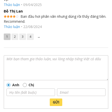
hạng
5
5
Thảo luận
•
09/04/2025
sao
Đỗ Thị Lan
Ban đầu hơi phân vân nhưng dùng rồi thấy đáng tiền.
Recommend.
Được
xếp hạng
Thảo luận
•
22/08/2024
4
5 sao
1
2
3
4
→
Anh
Chị
GỬI