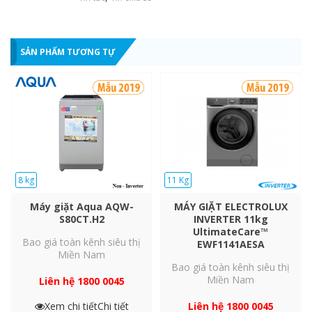
Tính năng ghi nhớ khi mất điện
– Tự động vận hành tiếp tục chương trình dang dở khi có điện
SẢN PHẨM TƯƠNG TỰ
trở lại.
Tốc độ vắt tối đa 1200 vòng/phút
Tốc độ vắt lớn giúp đồ giặt mau khô.
8 kg
11 Kg
Máy giặt Aqua AQW-
MÁY GIẶT ELECTROLUX
S80CT.H2
INVERTER 11kg
UltimateCare™
Bao giá toàn kênh siêu thị
EWF1141AESA
Miền Nam
Bao giá toàn kênh siêu thị
Miền Nam
Liên hệ 1800 0045
Xem chi tiết
Chi tiết
Liên hệ 1800 0045