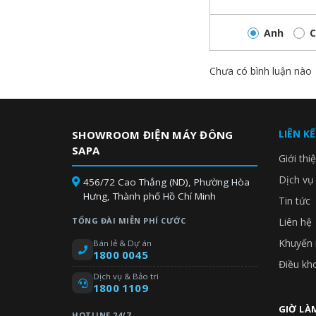
Anh
C
Chưa có bình luận nào
LIÊN K
SHOWROOM ĐIỆN MÁY ĐÔNG
SAPA
Giới thi
Dịch vụ
456/72 Cao Thắng (ND), Phường Hòa
Hưng, Thành phố Hồ Chí Minh
Tin tức
TỔNG ĐÀI MIỄN PHÍ CƯỚC
Liên hệ
Khuyến 
Lọc Sạch Xơ Vải, Dễ Dàng Vệ Sinh
Bán lẻ & Dự án
1800 0045
Bộ lọc Magic Filter lọc sạch xơ vải, lông tơ và bụi 
Điều kh
thoát nước. Thiết kế bộ lọc mới với kích thước lớn hơn
Dịch vụ & Bảo trì
1800 1109
GIỜ LÀM
HOTLINE 24/7