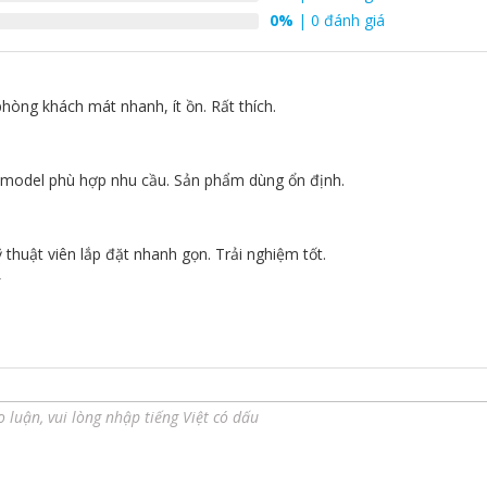
0%
| 0 đánh giá
hòng khách mát nhanh, ít ồn. Rất thích.
5
 model phù hợp nhu cầu. Sản phẩm dùng ổn định.
5
ỹ thuật viên lắp đặt nhanh gọn. Trải nghiệm tốt.
4
ưu giữ hương thơm bền lâu hơn với cùng một lượng nước xả vải.