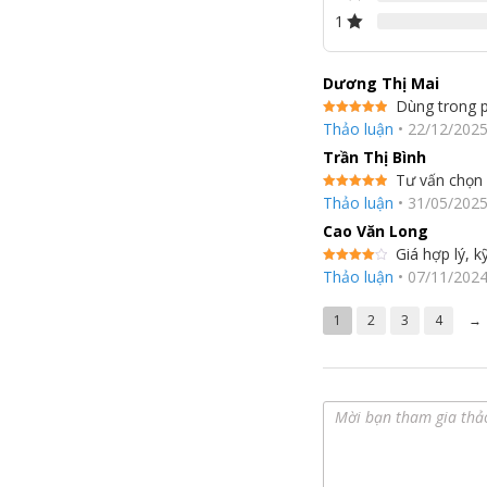
1
Dương Thị Mai
Dùng trong p
Được xếp
Thảo luận
•
22/12/202
hạng
5
5
sao
Trần Thị Bình
Tư vấn chọn
Được xếp
Thảo luận
•
31/05/202
hạng
5
5
sao
Cao Văn Long
Giá hợp lý, k
Được
Thảo luận
•
07/11/202
xếp hạng
4
5 sao
1
2
3
4
→
Lưu Giữ Hương Thơm Bền Lâu
Công nghệ Deep Softener tối ưu quy trình xả, giúp l