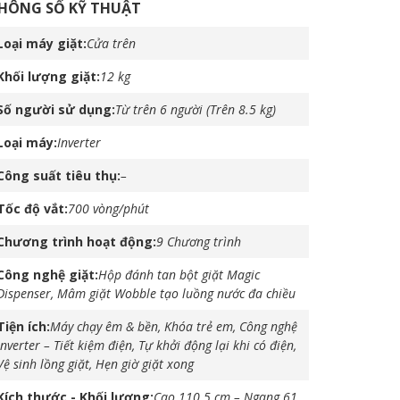
HÔNG SỐ KỸ THUẬT
Loại máy giặt
Cửa trên
Khối lượng giặt
12 kg
Số người sử dụng
Từ trên 6 người (Trên 8.5 kg)
Loại máy
Inverter
Công suất tiêu thụ
–
Tốc độ vắt
700 vòng/phút
Chương trình hoạt động
9 Chương trình
Công nghệ giặt
Hộp đánh tan bột giặt Magic
Dispenser, Mâm giặt Wobble tạo luồng nước đa chiều
Tiện ích
Máy chạy êm & bền, Khóa trẻ em, Công nghệ
Inverter – Tiết kiệm điện, Tự khởi động lại khi có điện,
Vệ sinh lồng giặt, Hẹn giờ giặt xong
Kích thước - Khối lượng
Cao 110.5 cm – Ngang 61