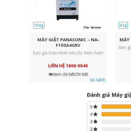
10 Kg
9 kg
MÁY GIẶT PANASONIC – NA-
MÁY 
F100A4GRV
Bao gi
Bao giá toàn kênh siêu thị Miền Nam
LIÊN HỆ 1800 0045
Giặt Sạch Sâu Hiệu Quả
Chế độ Intensive Wash có thể được sử dụng trong bất 
Xem chi tiết
Chi tiết
nước thẩm thấu sâu vào vải, nhằm loại bỏ hiệu quả 
So sánh
Đánh giá Máy gi
5
4
3
2