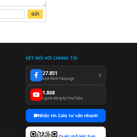
GỬI
KẾT NỐI VỚI CHÚNG TÔI
27.851
lượt thích Fanpage
1.868
người đăng ký YouTube
Nhắn tin Zalo tư vấn nhanh
Quét mã kết bạn