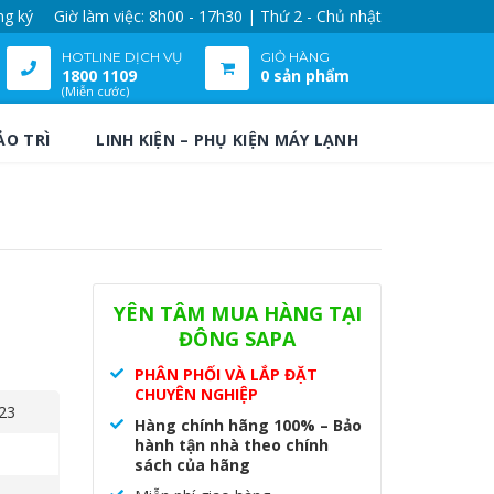
ng ký
Giờ làm việc: 8h00 - 17h30 | Thứ 2 - Chủ nhật
HOTLINE DỊCH VỤ
GIỎ HÀNG
1800 1109
0 sản phẩm
(Miễn cước)
ẢO TRÌ
LINH KIỆN – PHỤ KIỆN MÁY LẠNH
YÊN TÂM MUA HÀNG TẠI
ĐÔNG SAPA
PHÂN PHỐI VÀ LẮP ĐẶT
CHUYÊN NGHIỆP
23
Hàng chính hãng 100% – Bảo
hành tận nhà theo chính
sách của hãng