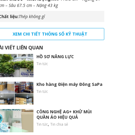
cm – Sâu 67.5 cm – Nặng 43 kg
Chất liệu
Thép không gỉ
XEM CHI TIẾT THÔNG SỐ KỸ THUẬT
ÀI VIẾT LIÊN QUAN
HỒ SƠ NĂNG LỰC
Tin tức
Kho hàng Điện máy Đông SaPa
Tin tức
CÔNG NGHỆ AG+ KHỬ MÙI
QUẦN ÁO HIỆU QUẢ
,
Tin tức
Tin chia sẻ