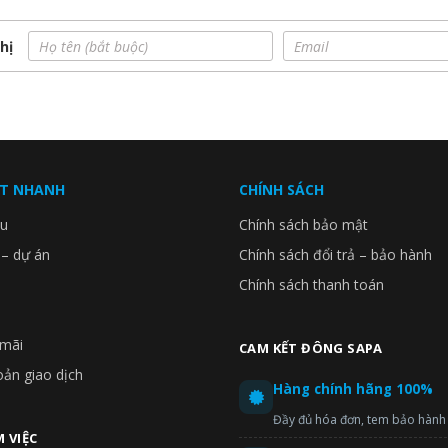
hị
ẾT NHANH
CHÍNH SÁCH
ệu
Chính sách bảo mật
 – dự án
Chính sách đổi trả – bảo hành
Chính sách thanh toán
mãi
CAM KẾT ĐÔNG SAPA
bẩn, giữ quần áo luôn sạch và giảm nguy cơ tắc nghẽn đường ống
oản giao dịch
Hàng chính hãng 100%
, dễ dàng tháo rời, thuận tiện cho việc vệ sinh.
Đầy đủ hóa đơn, tem bảo hành
 VIỆC