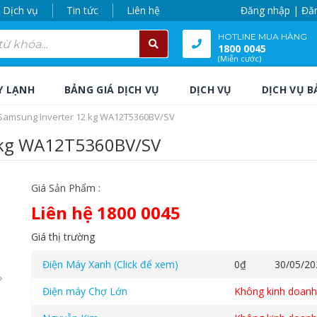
Dịch vụ
Tin tức
Liên hệ
Đăng nhập | Đă
HOTLINE MUA HÀNG
1800 0045
(Miễn cước)
Y LẠNH
BẢNG GIÁ DỊCH VỤ
DỊCH VỤ
DỊCH VỤ B
 Samsung Inverter 12 kg WA12T5360BV/SV
2 kg WA12T5360BV/SV
Giá Sản Phẩm :
Liên hệ 1800 0045
Giá thị trường
Điện Máy Xanh (Click để xem)
0
₫
30/05/20
Điện máy Chợ Lớn
Không kinh doanh