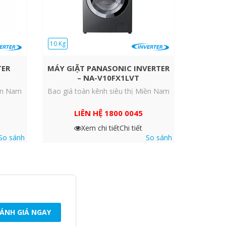
10 Kg
TER
MÁY GIẶT PANASONIC INVERTER
– NA-V10FX1LVT
iền Nam
Bao giá toàn kênh siêu thị Miền Nam
LIÊN HỆ 1800 0045
Xem chi tiết
Chi tiết
So sánh
So sánh
ÁNH GIÁ NGAY