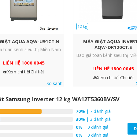
12 kg
GIẶT AQUA AQW-U91CT.N
MÁY GIẶT AQUA INVER
AQW-DR120CT.S
á toàn kênh siêu thị Miền Nam
Bao giá toàn kênh siêu thị M
LIÊN HỆ 1800 0045
LIÊN HỆ 1800 0045
Xem chi tiết
Chi tiết
kỳ quy trình giặt nào. Nhanh chóng hòa tan bột giặt và giúp
Xem chi tiết
Chi tiết
các vết bẩn cứng đầu như trà, rượu hoặc mỹ phẩm.
So sánh
ặt Samsung Inverter 12 kg WA12T5360BV/SV
70%
| 7 đánh giá
30%
| 3 đánh giá
0%
| 0 đánh giá
Đ
0%
| 0 đánh giá