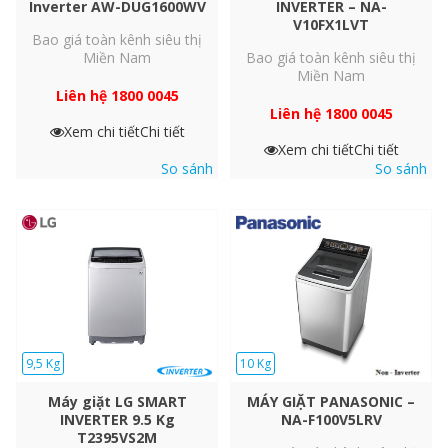
Inverter AW-DUG1600WV
INVERTER – NA-
V10FX1LVT
Bao giá toàn kênh siêu thị
Miền Nam
Bao giá toàn kênh siêu thị
Miền Nam
Liên hệ 1800 0045
Liên hệ 1800 0045
Xem chi tiết
Chi tiết
Xem chi tiết
Chi tiết
So sánh
So sánh
9,5 Kg
10 Kg
Máy giặt LG SMART
MÁY GIẶT PANASONIC –
INVERTER 9.5 Kg
NA-F100V5LRV
T2395VS2M