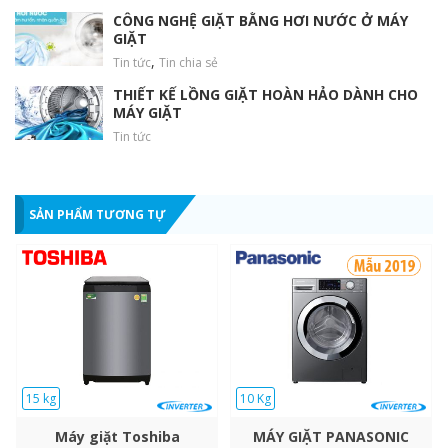
CÔNG NGHỆ GIẶT BẰNG HƠI NƯỚC Ở MÁY
GIẶT
,
Tin tức
Tin chia sẻ
THIẾT KẾ LỒNG GIẶT HOÀN HẢO DÀNH CHO
MÁY GIẶT
Tin tức
SẢN PHẨM TƯƠNG TỰ
15 kg
10 Kg
Máy giặt Toshiba
MÁY GIẶT PANASONIC