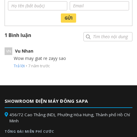
GỬI
1 Bình luận
Vu Nhan
VN
Wow may giat re zayy sao
Trả lời
•
7 năm trước
SHOWROOM ĐIỆN MÁY ĐÔNG SAPA
456/72 Cao Thắng (ND), Phường Hòa Hưng, Thành phố Hồ Chí
Minh
TỔNG ĐÀI MIỄN PHÍ CƯỚC