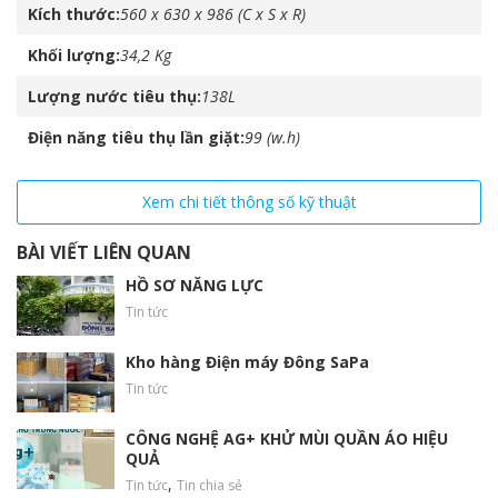
Kích thước
560 x 630 x 986 (C x S x R)
Khối lượng
34,2 Kg
Lượng nước tiêu thụ
138L
Điện năng tiêu thụ lần giặt
99 (w.h)
Xem chi tiết thông số kỹ thuật
BÀI VIẾT LIÊN QUAN
Vắt cực khô
HỒ SƠ NĂNG LỰC
Cải thiện tính năng vắt nhờ sự chuyển động tròn với tốc độ
Tin tức
nhanh. Tiết kiệm hơn vì không sử dụng máy nóng.
Kho hàng Điện máy Đông SaPa
Tin tức
CÔNG NGHỆ AG+ KHỬ MÙI QUẦN ÁO HIỆU
QUẢ
,
Tin tức
Tin chia sẻ