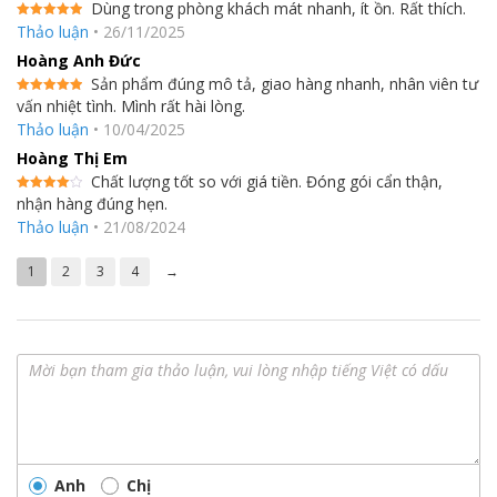
Dùng trong phòng khách mát nhanh, ít ồn. Rất thích.
Được xếp
Thảo luận
•
26/11/2025
hạng
5
5
sao
Hoàng Anh Đức
Sản phẩm đúng mô tả, giao hàng nhanh, nhân viên tư
vấn nhiệt tình. Mình rất hài lòng.
Được xếp
hạng
5
5
Thảo luận
•
10/04/2025
sao
Hoàng Thị Em
Chất lượng tốt so với giá tiền. Đóng gói cẩn thận,
nhận hàng đúng hẹn.
Được
xếp hạng
Thảo luận
•
21/08/2024
4
5 sao
1
2
3
4
→
Anh
Chị