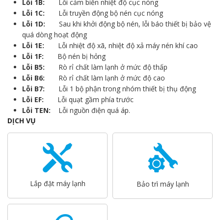
Lỗi 1B:
Lỗi cảm biến nhiệt độ cục nóng
Lỗi 1C:
Lỗi truyền động bộ nén cục nóng
Lỗi 1D:
Sau khi khởi động bộ nén, lỗi báo thiết bị bảo vệ
quá dòng hoạt động
Lỗi 1E:
Lỗi nhiệt độ xã, nhiệt độ xả máy nén khí cao
Lỗi 1F:
Bộ nén bị hỏng
Lỗi B5:
Rò rỉ chất làm lạnh ở mức độ thấp
Lỗi B6:
Rò rỉ chất làm lạnh ở mức độ cao
Lỗi B7:
Lỗi 1 bộ phận trong nhóm thiết bị thụ động
Lỗi EF:
Lỗi quạt gầm phía trước
Lỗi TEN:
Lỗi nguồn điện quá áp.
DỊCH VỤ
Lắp đặt máy lạnh
Bảo trì máy lạnh