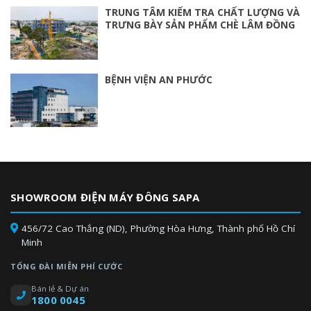
TRUNG TÂM KIỂM TRA CHẤT LƯỢNG VÀ
TRƯNG BÀY SẢN PHẨM CHÈ LÂM ĐỒNG
BỆNH VIỆN AN PHƯỚC
SHOWROOM ĐIỆN MÁY ĐÔNG SAPA
456/72 Cao Thắng (ND), Phường Hòa Hưng, Thành phố Hồ Chí
Minh
TỔNG ĐÀI MIỄN PHÍ CƯỚC
Bán lẻ & Dự án
1800 0045