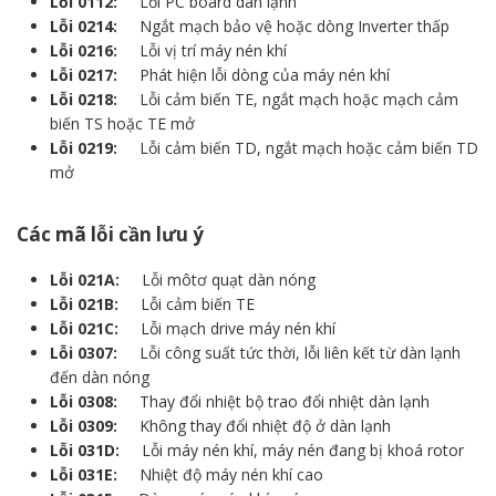
Lỗi 0112:
Lỗi PC board dàn lạnh
Lỗi 0214:
Ngắt mạch bảo vệ hoặc dòng Inverter thấp
Lỗi 0216:
Lỗi vị trí máy nén khí
Lỗi 0217:
Phát hiện lỗi dòng của máy nén khí
Lỗi 0218:
Lỗi cảm biến TE, ngắt mạch hoặc mạch cảm
biến TS hoặc TE mở
Lỗi 0219:
Lỗi cảm biến TD, ngắt mạch hoặc cảm biến TD
mở
Các mã lỗi cần lưu ý
Lỗi 021A:
Lỗi môtơ quạt dàn nóng
Lỗi 021B:
Lỗi cảm biến TE
Lỗi 021C:
Lỗi mạch drive máy nén khí
Lỗi 0307:
Lỗi công suất tức thời, lỗi liên kết từ dàn lạnh
đến dàn nóng
Lỗi 0308:
Thay đổi nhiệt bộ trao đổi nhiệt dàn lạnh
Lỗi 0309:
Không thay đổi nhiệt độ ở dàn lạnh
Lỗi 031D:
Lỗi máy nén khí, máy nén đang bị khoá rotor
Lỗi 031E:
Nhiệt độ máy nén khí cao