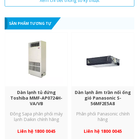
Xem chi tiết thông số kỹ thuật
Độ ồn
Tăng áp/cao/thấp/im 
SẢN PHẨM TƯƠNG TỰ
Khối lượng (k
Kích thước
Cao, rộng, sâu
Phương pháp thu hồi nhiệt của hệ
thống ERV
Dàn lạnh tủ đứng
Dàn lạnh âm trần nối ống
Nhờ có cửa hút và cửa gió ở cả hai bên, thiết kế thông gió hai
Toshiba MMF-AP0724H-
gió Panasonic S-
VA/VB
56MF2E5A8
chiều đạt hiệu quả cao. Bộ phận trao đổi nhiệt được chế tạo đặc
biệt để thu hồi năng lượng trong khi đào thải các chất gây ô
Đông Sapa phân phối máy
Phân phối Panasonic chính
nhiễm ra ngoài.
lạnh Daikin chính hãng
hãng
Liên hệ 1800 0045
Liên hệ 1800 0045