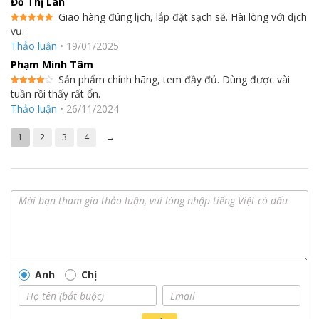
Đỗ Thị Lan
Giao hàng đúng lịch, lắp đặt sạch sẽ. Hài lòng với dịch
vụ.
Được xếp
hạng
5
5
Thảo luận
•
19/01/2025
sao
Phạm Minh Tâm
Sản phẩm chính hãng, tem đầy đủ. Dùng được vài
tuần rồi thấy rất ổn.
Được
xếp hạng
Thảo luận
•
26/11/2024
4
5 sao
1
2
3
4
→
Chế độ tự động
ERV tự động thay đổi chế độ hoạt động tùy thuộc vào sự chênh
lệch nhiệt độ giữa môi trường trong nhà và ngoài trời để tiết
kiệm năng lượng hơn.
Anh
Chị