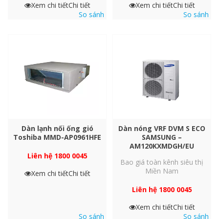
Xem chi tiết
Chi tiết
Xem chi tiết
Chi tiết
So sánh
So sánh
Lắp đặt linh hoạt
Dàn lạnh nối ống gió
Dàn nóng VRF DVM S ECO
Toshiba MMD-AP0961HFE
SAMSUNG –
AM120KXMDGH/EU
Tính linh hoạt của dòng máy giúp tiết kiệm thời gian khi duy trì
Liên hệ 1800 0045
nhiều dàn lạnh cùng một lúc. Bằng việc lắp đặt ERV với các hộp
Bao giá toàn kênh siêu thị
điều khiển thông nhau qua một đường ống duy nhất, các doanh
Miền Nam
Xem chi tiết
Chi tiết
nghiệp có thể tối ưu chi phí và tiết kiệm không gian.
Liên hệ 1800 0045
Xem chi tiết
Chi tiết
So sánh
So sánh