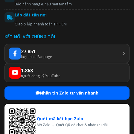
Bảo hành hãng & hậu mãi tận tâm
Lắp đặt tận nơi
Giao & lắp nhanh toàn TP.HCM
KẾT NỐI VỚI CHÚNG TÔI
27.851
lượt thích Fanpage
1.868
người đăng ký YouTube
Nhắn tin Zalo tư vấn nhanh
Quét mã kết bạn Zalo
Mở Zalo → Quét QR để chat & nhận ưu đãi