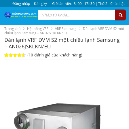
Đăng nhập | Đăng ký
Giờ làm việc: 8h00 - 17h30 | Thứ 2 - Chủ nhật
Trang chủ
Hệ thống VRF
VRF Samsung
Dàn lạnh VRF DVM S2 một
chiều lạnh Samsung – AN026JSKLKN/EU
Dàn lạnh VRF DVM S2 một chiều lạnh Samsung
– AN026JSKLKN/EU
(
10
đánh giá của khách hàng)
4.5
10
trên 5
dựa trên
đánh giá