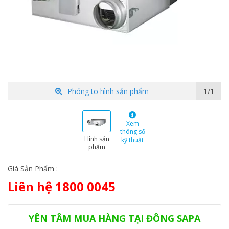
Phóng to hình sản phẩm
1/1
Xem
thông số
Hình sản
kỹ thuật
phẩm
Giá Sản Phẩm :
Liên hệ 1800 0045
Danh mục:
Hệ thống VRF
,
VRF Samsung
Thẻ:
AN026JSKLKN/EU
,
dàn lạnh Samsung
,
điều hòa samsung
,
điều hòa VRF
YÊN TÂM MUA HÀNG TẠI ĐÔNG SAPA