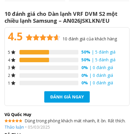
10 đánh giá cho
Dàn lạnh VRF DVM S2 một
chiều lạnh Samsung – AN026JSKLKN/EU
4.5
10
đánh giá của khách hàng
4.5
10
trên 5
50%
| 5 đánh giá
5
dựa trên
đánh giá
50%
| 5 đánh giá
4
0%
| 0 đánh giá
3
Bộ trao đổi nhiệt loại kim cương mới
0%
| 0 đánh giá
2
0%
| 0 đánh giá
1
Nhỏ gọn và cực kỳ hiệu quả, bộ trao đổi nhiệt kiểu kim cương
mới được thiết kế để tối ưu hóa luồng không khí. Môi trường
ĐÁNH GIÁ NGAY
làm việc vẫn đảm bảo thoải mái trong khi chi phí cũng được
giảm thiểu đáng kể.
Vũ Quốc Huy
Dùng trong phòng khách mát nhanh, ít ồn. Rất thích.
Được xếp
Thảo luận
•
05/03/2025
hạng
5
5
sao