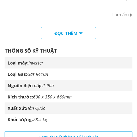
Làm ấm (ca
ĐỌC THÊM
Làm ấm (th
Làm lạnh (tăng
THÔNG SỐ KỸ THUẬT
Loại máy
Inverter
Làm lạnh (ca
Loại Gas
Gas R410A
Làm lạnh (th
Nguồn điện cấp
1 Pha
Hiệu suất trao đổi
Kích thước
600 x 350 x 660mm
Làm ấm (tăng
Xuất xứ
Hàn Quốc
Khối lượng
28.5 kg
Làm ấm (ca
Làm ấm (th