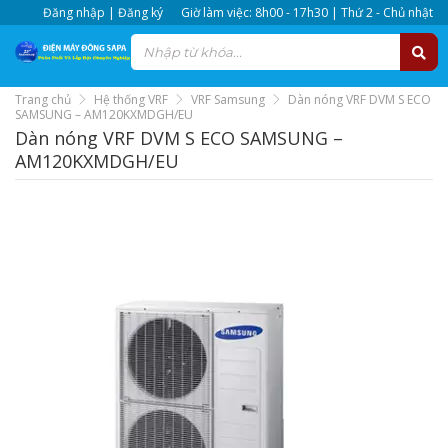
Đăng nhập | Đăng ký
Giờ làm việc: 8h00 - 17h30 | Thứ 2 - Chủ nhật
Trang chủ
Hệ thống VRF
VRF Samsung
Dàn nóng VRF DVM S ECO
SAMSUNG – AM120KXMDGH/EU
Dàn nóng VRF DVM S ECO SAMSUNG –
AM120KXMDGH/EU