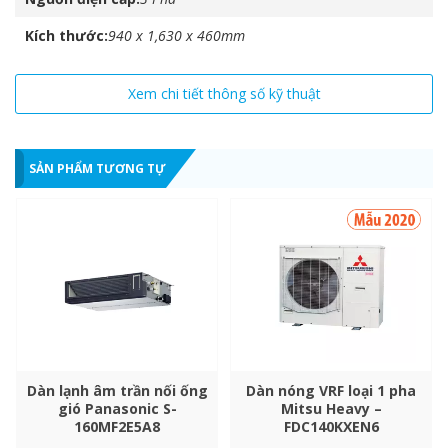
Kiểu
Kích thước
940 x 1,630 x 460mm
Đầu ra
Xem chi tiết thông số kỹ thuật
Máy nén
Tên mẫu
SẢN PHẨM TƯƠNG TỰ
Loại đầu
Phí dầu ban đầu
Kiểu
Công suất động cơ
Dàn lạnh âm trần nối ống
Dàn nóng VRF loại 1 pha
gió Panasonic S-
Mitsu Heavy –
Tốc độ dòng khí
160MF2E5A8
FDC140KXEN6
Quạt