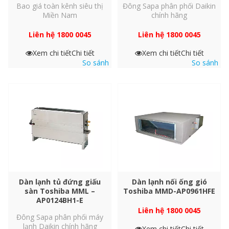
Bao giá toàn kênh siêu thị
Đông Sapa phân phối Daikin
Tốc độ dòng khí
Miền Nam
chính hãng
Liên hệ 1800 0045
Liên hệ 1800 0045
Áp lực bên ngoài
Xem chi tiết
Chi tiết
Xem chi tiết
Chi tiết
So sánh
So sánh
Áp lực bên ngoài
Ống lỏng
Ống lỏng
Ống dẫn khí
Ống kết nối
Dàn lạnh tủ đứng giấu
Dàn lạnh nối ống gió
Ống dẫn khí
sàn Toshiba MML –
Toshiba MMD-AP0961HFE
AP0124BH1-E
Liên hệ 1800 0045
Đông Sapa phân phối máy
Giới hạn cài đặt tối đa, d
lạnh Daikin chính hãng
Xem chi tiết
Chi tiết