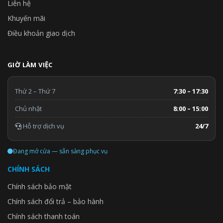
Liên hệ
tùy chỉnh hệ thống để tối hưu vận hành trong nhiều tình huống.
Khuyến mãi
Điều khoản giao dịch
Vận hành êm ái
Tạo ra tiếng ồn ít hơn so với các mô hình thông thường, DVM S
GIỜ LÀM VIỆC
ECO hạn chế gây xao nhãng cho môi trường làm việc của doanh
nghiệp bạn. Thiết kế nhỏ gọn, không cồng kềnh giúp cho âm
thanh giảm chỉ còn 5 decibel.
Thứ 2 – Thứ 7
7:30 – 17:30
Chủ nhật
8:00 – 15:00
Hỗ trợ dịch vụ
24/7
Đang mở cửa — sẵn sàng phục vụ
CHÍNH SÁCH
Chính sách bảo mật
Chính sách đổi trả – bảo hành
Chính sách thanh toán