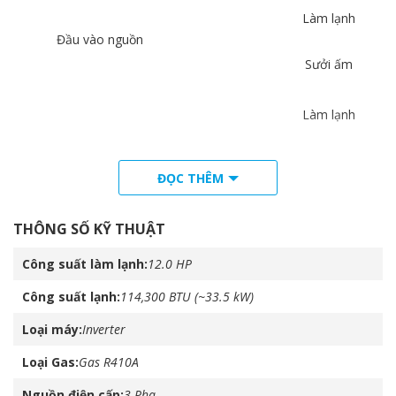
Làm lạnh
Đầu vào nguồn
Sưởi ấm
Làm lạnh
Sưởi ấm
ĐỌC THÊM
Dòng khởi động
MCA
THÔNG SỐ KỸ THUẬT
MFA
Công suất làm lạnh
12.0 HP
Công suất lạnh
114,300 BTU (~33.5 kW)
EER
EER/COP
Loại máy
Inverter
COP
Loại Gas
Gas R410A
Nguồn điện cấp
3 Pha