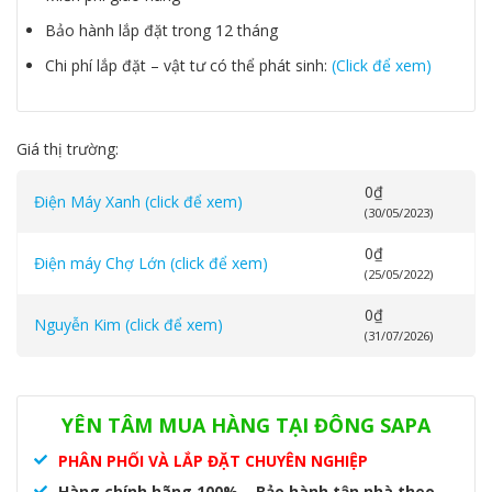
Bảo hành lắp đặt trong 12 tháng
Chi phí lắp đặt – vật tư có thể phát sinh:
(Click để xem)
Giá thị trường:
0
₫
Điện Máy Xanh (click để xem)
(30/05/2023)
0
₫
Điện máy Chợ Lớn (click để xem)
(25/05/2022)
0
₫
Nguyễn Kim (click để xem)
(31/07/2026)
Danh mục:
Hệ thống VRF
,
VRF Samsung
Thẻ:
AM120KXMDGH/EU
,
dàn nóng Samsung
,
dàn nóng VRF
,
điều
YÊN TÂM MUA HÀNG TẠI ĐÔNG SAPA
hòa samsung
PHÂN PHỐI VÀ LẮP ĐẶT CHUYÊN NGHIỆP
Hàng chính hãng 100% – Bảo hành tận nhà theo