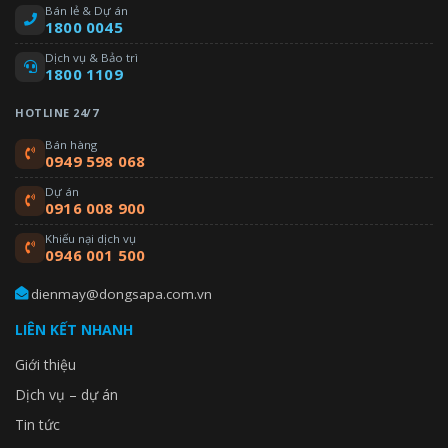
hiệu suất làm mát và sưởi ấm đảm bảo.
Bán lẻ & Dự án
1800 0045
Dịch vụ & Bảo trì
1800 1109
HOTLINE 24/7
Bán hàng
0949 598 068
Dự án
0916 008 900
Khiếu nại dịch vụ
0946 001 500
dienmay@dongsapa.com.vn
LIÊN KẾT NHANH
Thiết kế đường ống linh hoạt
Giới thiệu
Nhờ chiều dài đường ống mở rộng, DVM S ECO mang lại sự linh
Dịch vụ – dự án
hoạt tối đa khi triển khai lắp đặt. Do đó, mức độ chênh lệch giữa
dàn lạnh và dàn nóng có thể lên đến 50m, và chiều dài đường
Tin tức
ống lên đến 150m. Sự linh hoạt này cho phép các doanh nghiệp