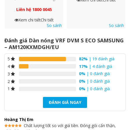
Liên hệ 1800 0045
Giới hạn cài đặt tối đa, r
Xem chi tiết
Chi tiết
So sánh
So sánh
Kiểu
Chất làm lạnh
Đánh giá Dàn nóng VRF DVM S ECO SAMSUNG
Sạc tại nhà máy
– AM120KXMDGH/EU
82%
| 19 đánh giá
5
Âm thanh
Áp lực âm thanh
17%
| 4 đánh giá
4
0%
| 0 đánh giá
3
Khối lượng tịnh
0%
| 0 đánh giá
2
Kích thước
0%
| 0 đánh giá
1
(WxHxD)
ĐÁNH GIÁ NGAY
Làm mát
Phạm vi nhiệt độ
Hoàng Thị Em
Sưởi ấm
Chất lượng tốt so với giá tiền. Đóng gói cẩn thận,