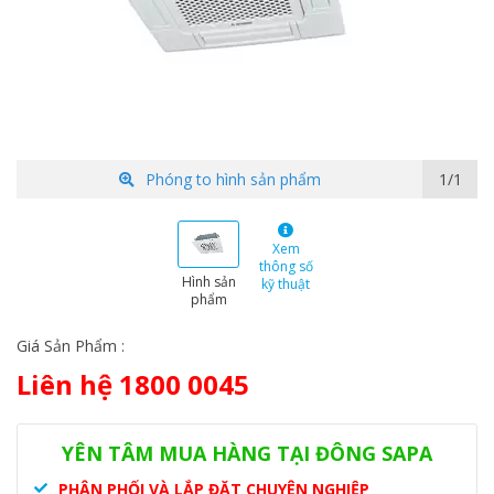
Phóng to hình sản phẩm
1/1
Xem
thông số
Hình sản
kỹ thuật
phẩm
Giá Sản Phẩm :
Liên hệ 1800 0045
Danh mục:
Hệ thống VRF
,
VRF Mitsu Heavy
Thẻ:
dàn lạnh âm
trần
,
điều hòa cassette
,
điều hòa Mitsu
,
Mitsu Heavy -
YÊN TÂM MUA HÀNG TẠI ĐÔNG SAPA
FDTC45KXZE1
PHÂN PHỐI VÀ LẮP ĐẶT CHUYÊN NGHIỆP