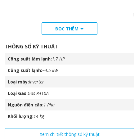
Má
Khối lượng
ĐỌC THÊM
Mặt 
THÔNG SỐ KỸ THUẬT
Làm lạn
Lưu lượng gió
Công suất làm lạnh
1.7 HP
Sưởi ấ
Công suất lạnh
~4.5 kW
Loại máy
Inverter
Mặt nạ
Loại Gas
Gas R410A
Bộ lọc khí
Nguồn điện cấp
1 Pha
Khối lượng
14 kg
Điều 
Điều khiển
Xem chi tiết thông số kỹ thuật
Điều 