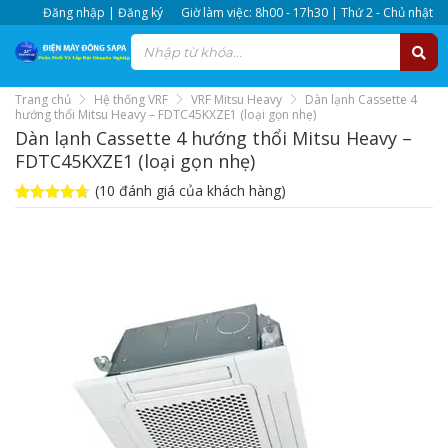
Đăng nhập | Đăng ký
Giờ làm việc: 8h00 - 17h30 | Thứ 2 - Chủ nhật
Trang chủ
Hệ thống VRF
VRF Mitsu Heavy
Dàn lạnh Cassette 4
hướng thổi Mitsu Heavy – FDTC45KXZE1 (loại gọn nhẹ)
Dàn lạnh Cassette 4 hướng thổi Mitsu Heavy –
FDTC45KXZE1 (loại gọn nhẹ)
(
10
đánh giá của khách hàng)
4.7
10
trên 5
dựa trên
đánh giá