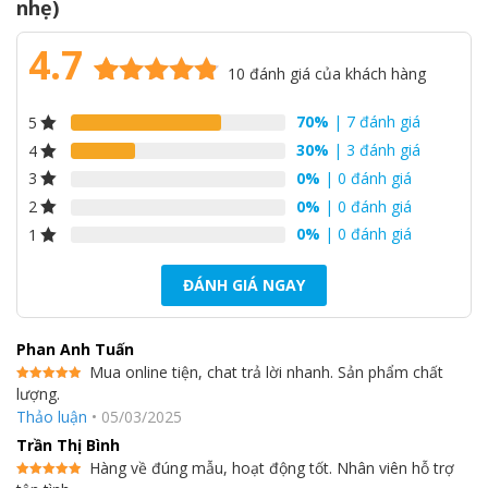
nhẹ)
R410A
4.7
Model dàn lạnh Mitsubishi FDTC-KXZE1 sử dụng môi chất làm
10
đánh giá của khách hàng
lạnh là Gas R410A rất được ưa chuộng vì có hiệu suất làm lạnh
4.7
10
trên 5
cao, giảm điện năng tiêu thụ, thân thiện với môi trường và
70%
| 7 đánh giá
5
dựa trên
không gây hiệu ứng nhà kính.
đánh giá
30%
| 3 đánh giá
4
0%
| 0 đánh giá
3
0%
| 0 đánh giá
2
0%
| 0 đánh giá
1
ĐÁNH GIÁ NGAY
Phan Anh Tuấn
Mua online tiện, chat trả lời nhanh. Sản phẩm chất
lượng.
Được xếp
hạng
5
5
Thảo luận
•
05/03/2025
sao
Trần Thị Bình
Hàng về đúng mẫu, hoạt động tốt. Nhân viên hỗ trợ
Được xếp