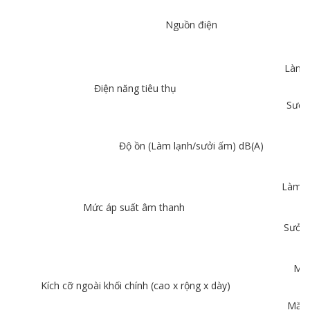
Nguồn điện
Làm l
Điện năng tiêu thụ
Sưởi
Độ ồn (Làm lạnh/sưởi ấm) dB(A)
Làm l
Mức áp suất âm thanh
Sưởi 
Má
Kích cỡ ngoài khối chính (cao x rộng x dày)
Mặt 