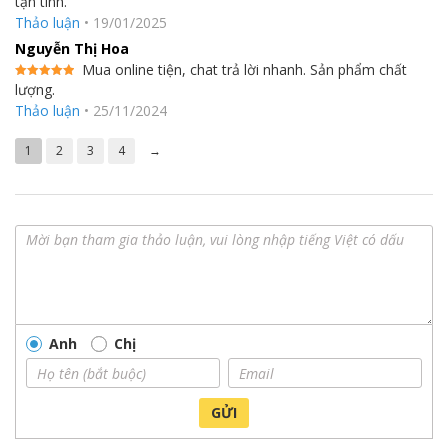
tận tình.
hạng
5
5
Thảo luận
•
19/01/2025
sao
Nguyễn Thị Hoa
Mua online tiện, chat trả lời nhanh. Sản phẩm chất
lượng.
Được xếp
hạng
5
5
Thảo luận
•
25/11/2024
sao
1
2
3
4
→
Anh
Chị
GỬI