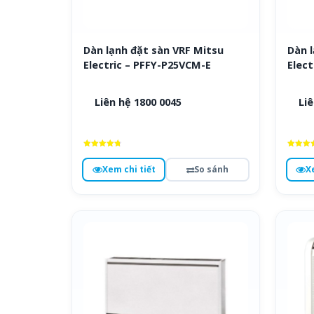
Dàn lạnh đặt sàn VRF Mitsu
Dàn l
Electric – PFFY-P25VCM-E
Elect
Liên hệ 1800 0045
Liê
Được xếp
Được x
hạng
hạng
Xem chi tiết
So sánh
X
4.8
4.6
5 sao
5 sa