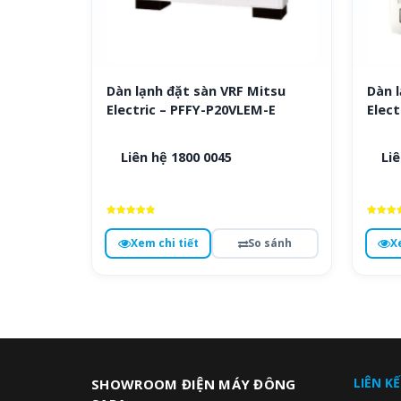
Dàn lạnh đặt sàn VRF Mitsu
Dàn l
Electric – PFFY-P20VLEM-E
Elect
Liên hệ 1800 0045
Liê
Được xếp
Được x
hạng
hạng
Xem chi tiết
So sánh
X
4.9
4.8
5 sao
5 sa
LIÊN K
SHOWROOM ĐIỆN MÁY ĐÔNG