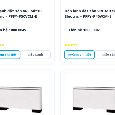
ạnh đặt sàn VRF Mitsu
Dàn lạnh đặt sàn VRF Mits
ric – PFFY-P50VCM-E
Electric – PFFY-P40VCM-E
n hệ 1800 0045
Liên hệ 1800 0045
ếp
Được xếp
hạng
em chi tiết
So sánh
Xem chi tiết
So sá
4.5
o
5 sao