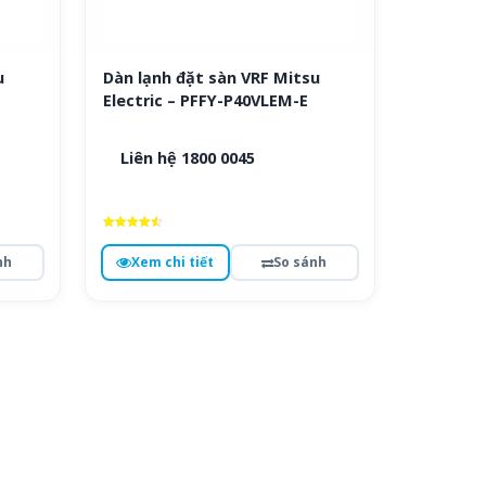
u
Dàn lạnh đặt sàn VRF Mitsu
Electric – PFFY-P40VLEM-E
Liên hệ 1800 0045
Được xếp
hạng
nh
Xem chi tiết
So sánh
4.7
5 sao