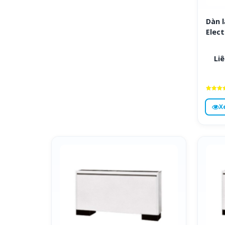
Dàn l
Elect
Liê
Được x
hạng
X
4.6
5 sa