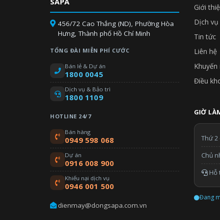
SAPA
Giới thi
Dịch vụ
456/72 Cao Thắng (ND), Phường Hòa
Hưng, Thành phố Hồ Chí Minh
Tin tức
TỔNG ĐÀI MIỄN PHÍ CƯỚC
Liên hệ
Khuyến 
Bán lẻ & Dự án
1800 0045
Điều kh
Dịch vụ & Bảo trì
1800 1109
GIỜ LÀM
HOTLINE 24/7
Bán hàng
Thứ 2 
0949 598 068
Chủ n
Dự án
0916 008 900
Hỗ t
Khiếu nại dịch vụ
0946 001 500
Đang m
dienmay@dongsapa.com.vn