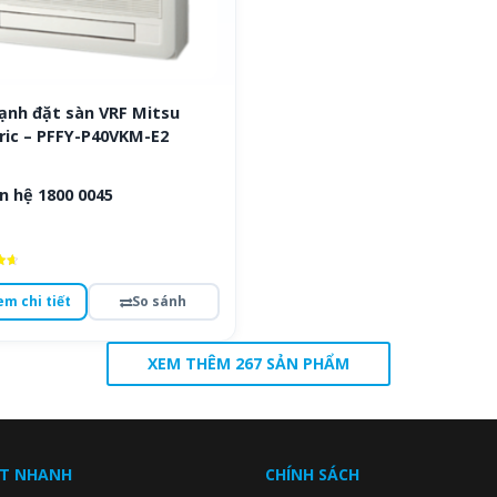
ạnh đặt sàn VRF Mitsu
ric – PFFY-P40VKM-E2
n hệ 1800 0045
ếp
em chi tiết
So sánh
o
XEM THÊM 267 SẢN PHẨM
ẾT NHANH
CHÍNH SÁCH