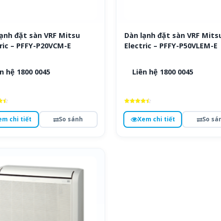
ạnh đặt sàn VRF Mitsu
Dàn lạnh đặt sàn VRF Mits
ric – PFFY-P20VCM-E
Electric – PFFY-P50VLEM-E
n hệ 1800 0045
Liên hệ 1800 0045
ếp
Được xếp
hạng
em chi tiết
So sánh
Xem chi tiết
So sá
4.5
o
5 sao