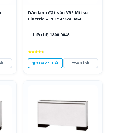
u
Dàn lạnh đặt sàn VRF Mitsu
Electric – PFFY-P32VCM-E
Liên hệ 1800 0045
Được xếp
hạng
nh
Xem chi tiết
So sánh
4.6
5 sao