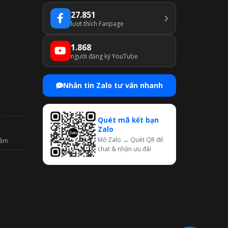
27.851
lượt thích Fanpage
1.868
người đăng ký YouTube
Nhắn tin Zalo tư vấn nhanh
Quét mã kết bạn
Zalo
Mở Zalo → Quét QR để
tâm
chat & nhận ưu đãi