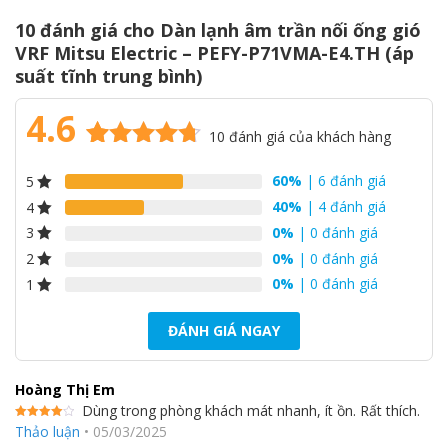
10 đánh giá cho
Dàn lạnh âm trần nối ống gió
VRF Mitsu Electric – PEFY-P71VMA-E4.TH (áp
suất tĩnh trung bình)
4.6
10
đánh giá của khách hàng
Áp suất tĩnh bên ngoài tối đa 150 Pa mặc
4.6
10
trên 5
dù có thiết kế nhỏ gọn
60%
| 6 đánh giá
5
dựa trên
đánh giá
40%
| 4 đánh giá
4
Cài đặt áp suất tĩnh bên ngoài năm giai đoạn mang lại sự linh
0%
| 0 đánh giá
3
hoạt cho việc mở rộng ống dẫn, phân nhánh và cấu hình cửa
thoát khí và có thể điều chỉnh để đáp ứng các điều kiện ứng
0%
| 0 đánh giá
2
dụng khác nhau. Phạm vi cài đặt tối đa là 150 Pa.
0%
| 0 đánh giá
1
Hướng gió vào có thể dễ dàng thay đổi
ĐÁNH GIÁ NGAY
Chỉ cần chuyển đổi bảng đóng và bộ lọc không khí, bố cục cửa
Hoàng Thị Em
hút gió có thể được thay đổi từ cửa hút gió phía sau sang cửa
Dùng trong phòng khách mát nhanh, ít ồn. Rất thích.
hút gió phía dưới.
Được
Thảo luận
•
05/03/2025
xếp hạng