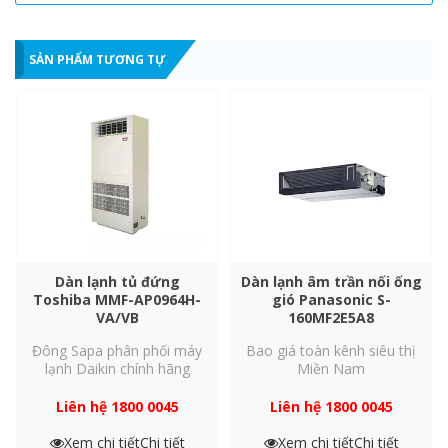
Áp suất tĩnh
Pa
SẢN PHẨM TƯƠNG TỰ
Loại động cơ
Quạt
Công suất điện
kW
m3/ph
Lưu lượng gió
Dàn lạnh tủ đứng
Dàn lạnh âm trần nối ống
L/s
Toshiba MMF-AP0964H-
gió Panasonic S-
(Thấp-TB-cao)
VA/VB
160MF2E5A8
Đông Sapa phân phối máy
Bao giá toàn kênh siêu thị
cfm
lạnh Daikin chính hãng
Miền Nam
Liên hệ 1800 0045
Liên hệ 1800 0045
Độ ồn (Đo trong phòng tiêu âm)
dB <A
Xem chi tiết
Chi tiết
Xem chi tiết
Chi tiết
(Thấp-TB-Cao)