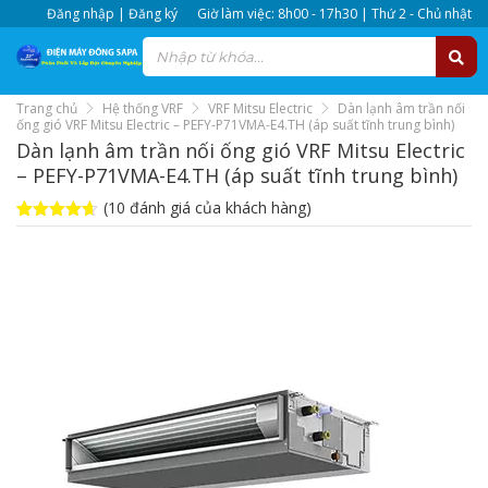
Đăng nhập | Đăng ký
Giờ làm việc: 8h00 - 17h30 | Thứ 2 - Chủ nhật
Trang chủ
Hệ thống VRF
VRF Mitsu Electric
Dàn lạnh âm trần nối
ống gió VRF Mitsu Electric – PEFY-P71VMA-E4.TH (áp suất tĩnh trung bình)
Dàn lạnh âm trần nối ống gió VRF Mitsu Electric
– PEFY-P71VMA-E4.TH (áp suất tĩnh trung bình)
(
10
đánh giá của khách hàng)
4.6
10
trên 5
dựa trên
đánh giá