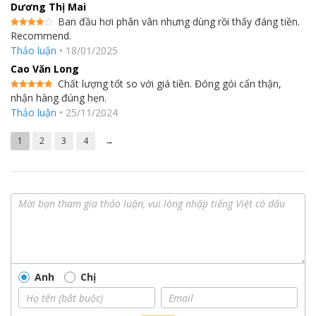
4
5 sao
Dương Thị Mai
Bơm thoát nước tùy chọn
Ban đầu hơi phân vân nhưng dùng rồi thấy đáng tiền.
Recommend.
Được
xếp hạng
Dòng sản phẩm bao gồm hai loại mô hình, có hoặc không có
Thảo luận
•
18/01/2025
4
5 sao
bơm thoát nước tích hợp, để linh hoạt hơn trong thiết kế bố trí
Cao Văn Long
đường ống.
Chất lượng tốt so với giá tiền. Đóng gói cẩn thận,
nhận hàng đúng hẹn.
Được xếp
hạng
5
5
Thảo luận
•
25/11/2024
sao
1
2
3
4
→
Anh
Chị