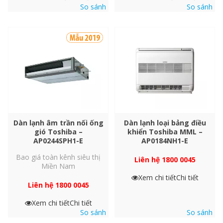
So sánh
So sánh
Lưới lọc
Lỏng
(R410A)
mm (in
Đường kính ống môi chất lạnh
Hơi
(R410A)
mm (in
Dàn lạnh âm trần nối ống
Dàn lạnh loại bảng điều
Đường kính ống nước ngưng
mm (in
gió Toshiba –
khiển Toshiba MML –
AP0244SPH1-E
AP0184NH1-E
Bao giá toàn kênh siêu thị
Liên hệ 1800 0045
Thiết kế nhỏ gọn với chiều cao không
Miền Nam
quá 250 mm (tất cả các mẫu)
Xem chi tiết
Chi tiết
Liên hệ 1800 0045
Thiết kế thân mỏng với chiều cao không quá 250 mm (tất cả các
Xem chi tiết
Chi tiết
mẫu) cho phép lắp đặt trên trần có hốc nhỏ.
So sánh
So sánh