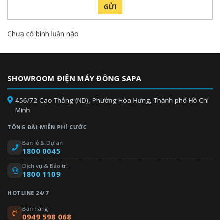
GỬI
Chưa có bình luận nào
SHOWROOM ĐIỆN MÁY ĐÔNG SAPA
456/72 Cao Thắng (ND), Phường Hòa Hưng, Thành phố Hồ Chí
Minh
TỔNG ĐÀI MIỄN PHÍ CƯỚC
Bán lẻ & Dự án
1800 0045
Dịch vụ & Bảo trì
1800 1109
HOTLINE 24/7
Bán hàng
0949 598 068