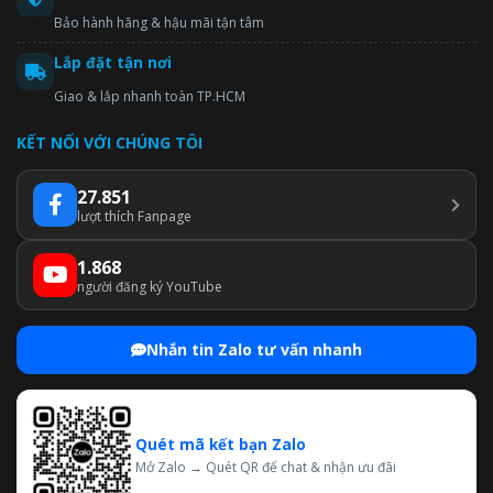
Bảo hành hãng & hậu mãi tận tâm
Lắp đặt tận nơi
Giao & lắp nhanh toàn TP.HCM
KẾT NỐI VỚI CHÚNG TÔI
27.851
lượt thích Fanpage
1.868
người đăng ký YouTube
Nhắn tin Zalo tư vấn nhanh
Quét mã kết bạn Zalo
Mở Zalo → Quét QR để chat & nhận ưu đãi