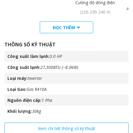
Cường độ dòng điện
A
(220-230-240 V)
ĐỌC THÊM
Vỏ máy
THÔNG SỐ KỸ THUẬT
mm
Công suất làm lạnh
3.0 HP
Kích thước
(cao x rộng x sâu)
Công suất lạnh
27,300BTU (~8.0kW)
in.
Loại máy
Inverter
Khối lượng
kg (lbs
Loại Gas
Gas R410A
Nguồn điện cấp
1 Pha
Bộ trao đổi nhiệt
Khối lượng
30kg
Loại x Số lượng
Xem chi tiết thông số kỹ thuật