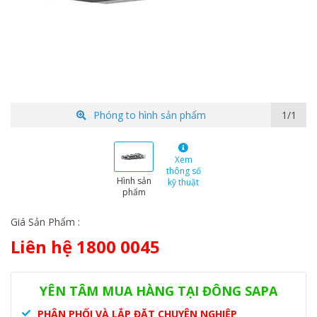
Phóng to hình sản phẩm
1/1
Xem
thông số
Hình sản
kỹ thuật
phẩm
Giá Sản Phẩm :
Liên hệ 1800 0045
Danh mục:
Hệ thống VRF
,
VRF Mitsu Electric
Thẻ:
dàn lạnh âm
trần
,
điều hòa Mitsu
,
điều hòa nối ống gió
,
PEFY-P71VMA-E4.TH
YÊN TÂM MUA HÀNG TẠI ĐÔNG SAPA
PHÂN PHỐI VÀ LẮP ĐẶT CHUYÊN NGHIỆP