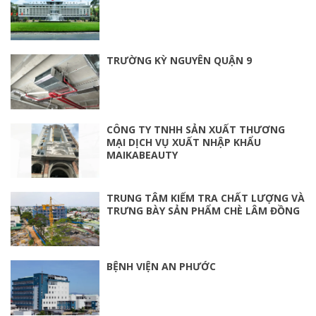
TRƯỜNG KỲ NGUYÊN QUẬN 9
CÔNG TY TNHH SẢN XUẤT THƯƠNG
MẠI DỊCH VỤ XUẤT NHẬP KHẨU
MAIKABEAUTY
TRUNG TÂM KIỂM TRA CHẤT LƯỢNG VÀ
TRƯNG BÀY SẢN PHẨM CHÈ LÂM ĐỒNG
BỆNH VIỆN AN PHƯỚC