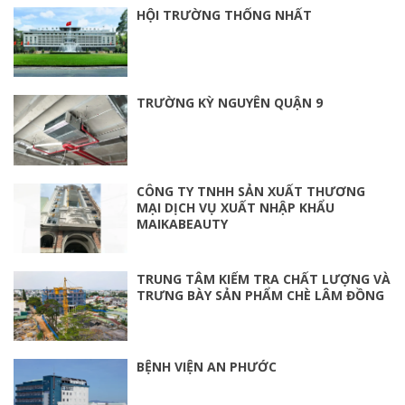
HỘI TRƯỜNG THỐNG NHẤT
TRƯỜNG KỲ NGUYÊN QUẬN 9
CÔNG TY TNHH SẢN XUẤT THƯƠNG
MẠI DỊCH VỤ XUẤT NHẬP KHẨU
MAIKABEAUTY
TRUNG TÂM KIỂM TRA CHẤT LƯỢNG VÀ
TRƯNG BÀY SẢN PHẨM CHÈ LÂM ĐỒNG
BỆNH VIỆN AN PHƯỚC