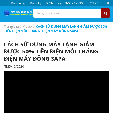
Đăng nhập | Đăng ký
Giờ làm việc: 8h00 - 17h30 | Thứ 2 - Chủ nhật
Trang chủ
Video
CÁCH SỬ DỤNG MÁY LẠNH GIẢM ĐƯỢC 50%
TIỀN ĐIỆN MỖI THÁNG- ĐIỆN MÁY ĐÔNG SAPA
CÁCH SỬ DỤNG MÁY LẠNH GIẢM
ĐƯỢC 50% TIỀN ĐIỆN MỖI THÁNG-
ĐIỆN MÁY ĐÔNG SAPA
25/12/2020