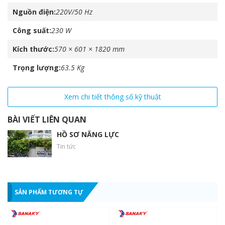
Nguồn điện
220V/50 Hz
Công suất
230 W
Kích thước
570 × 601 × 1820 mm
Trọng lượng
63.5 Kg
Máy nén sản xuất theo công nghệ Matsushita
Xem chi tiết thông số kỹ thuật
BÀI VIẾT LIÊN QUAN
HỒ SƠ NĂNG LỰC
Tin tức
SẢN PHẨM TƯƠNG TỰ
Sản phẩm sử dụng Gas R134A