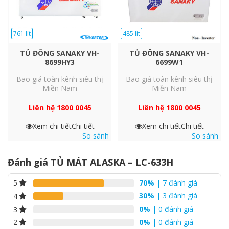
761 lít
485 lít
TỦ ĐÔNG SANAKY VH-
TỦ ĐÔNG SANAKY VH-
8699HY3
6699W1
Bao giá toàn kênh siêu thị
Bao giá toàn kênh siêu thị
Miền Nam
Miền Nam
Liên hệ 1800 0045
Liên hệ 1800 0045
Xem chi tiết
Chi tiết
Xem chi tiết
Chi tiết
So sánh
So sánh
Đánh giá TỦ MÁT ALASKA – LC-633H
70%
| 7 đánh giá
5
30%
| 3 đánh giá
4
0%
| 0 đánh giá
3
0%
| 0 đánh giá
2