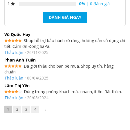
0%
| 0 đánh giá
1
ĐÁNH GIÁ NGAY
Vũ Quốc Huy
Shop hỗ trợ bảo hành rõ ràng, hướng dẫn sử dụng chi
tiết. Cảm ơn Đông SaPa.
Được xếp
hạng
5
5
Thảo luận
•
26/11/2025
sao
Phan Anh Tuấn
Đã giới thiệu cho bạn bè mua. Shop uy tín, hàng
chuẩn.
Được xếp
hạng
5
5
Thảo luận
•
08/04/2025
sao
Lâm Thị Yến
Dùng trong phòng khách mát nhanh, ít ồn. Rất thích.
Được
Thảo luận
•
20/08/2024
xếp hạng
4
5 sao
1
2
3
4
→