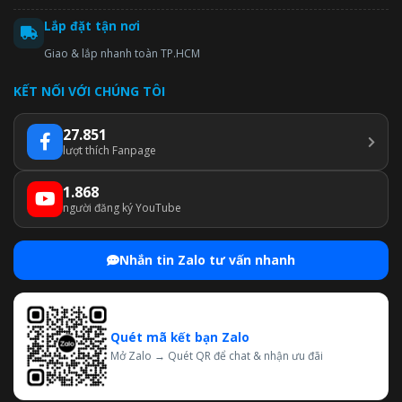
Lắp đặt tận nơi
Giao & lắp nhanh toàn TP.HCM
KẾT NỐI VỚI CHÚNG TÔI
27.851
lượt thích Fanpage
1.868
người đăng ký YouTube
Nhắn tin Zalo tư vấn nhanh
Quét mã kết bạn Zalo
Mở Zalo → Quét QR để chat & nhận ưu đãi