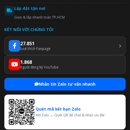
Lắp đặt tận nơi
Giao & lắp nhanh toàn TP.HCM
KẾT NỐI VỚI CHÚNG TÔI
27.851
lượt thích Fanpage
1.868
người đăng ký YouTube
Nhắn tin Zalo tư vấn nhanh
Quét mã kết bạn Zalo
Mở Zalo → Quét QR để chat & nhận ưu đãi