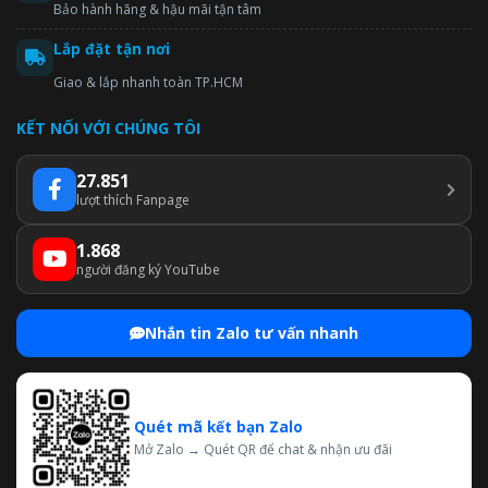
Bảo hành hãng & hậu mãi tận tâm
Lắp đặt tận nơi
Giao & lắp nhanh toàn TP.HCM
KẾT NỐI VỚI CHÚNG TÔI
27.851
lượt thích Fanpage
1.868
người đăng ký YouTube
Nhắn tin Zalo tư vấn nhanh
Quét mã kết bạn Zalo
Mở Zalo → Quét QR để chat & nhận ưu đãi