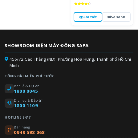
Được xếp
hạng
4.5
Chi tiết
So sánh
5 sao
SHOWROOM ĐIỆN MÁY ĐÔNG SAPA
456/72 Cao Thắng (ND), Phường Hòa Hưng, Thành phố Hồ Chí
Minh
TỔNG ĐÀI MIỄN PHÍ CƯỚC
Bán lẻ & Dự án
1800 0045
Dịch vụ & Bảo trì
1800 1109
HOTLINE 24/7
Bán hàng
0949 598 068