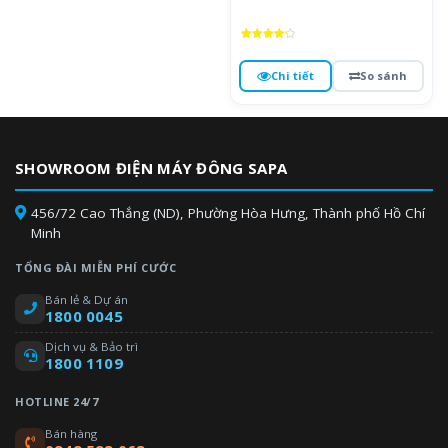
Được xếp
hạng
4.3
Chi tiết
So sánh
5 sao
SHOWROOM ĐIỆN MÁY ĐÔNG SAPA
456/72 Cao Thắng (ND), Phường Hòa Hưng, Thành phố Hồ Chí
Minh
TỔNG ĐÀI MIỄN PHÍ CƯỚC
Bán lẻ & Dự án
1800 0045
Dịch vụ & Bảo trì
1800 1109
HOTLINE 24/7
Bán hàng