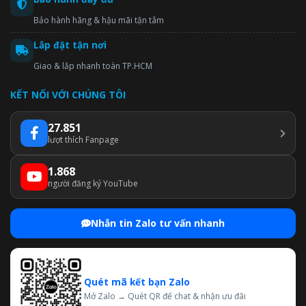
Bảo hành hãng & hậu mãi tận tâm
Lắp đặt tận nơi
Giao & lắp nhanh toàn TP.HCM
KẾT NỐI VỚI CHÚNG TÔI
27.851
lượt thích Fanpage
1.868
người đăng ký YouTube
Nhắn tin Zalo tư vấn nhanh
Quét mã kết bạn Zalo
Mở Zalo → Quét QR để chat & nhận ưu đãi