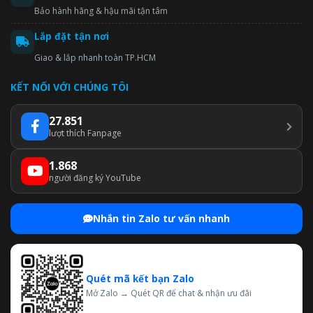
Bảo hành hãng & hậu mãi tận tâm
Lắp đặt tận nơi
Giao & lắp nhanh toàn TP.HCM
KẾT NỐI VỚI CHÚNG TÔI
27.851
lượt thích Fanpage
1.868
người đăng ký YouTube
Nhắn tin Zalo tư vấn nhanh
Quét mã kết bạn Zalo
Mở Zalo → Quét QR để chat & nhận ưu đãi