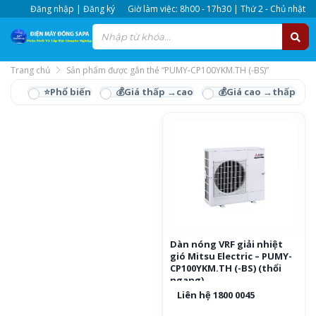
Đăng nhập | Đăng ký
Giờ làm việc: 8h00 - 17h30 | Thứ 2 - Chủ nhật
Trang chủ
Sản phẩm được gắn thẻ “PUMY-CP100YKM.TH (-BS)”
PUMY-CP100YKM.TH (-
BS)
Dàn nóng VRF giải nhiệt
gió Mitsu Electric – PUMY-
CP100YKM.TH (-BS) (thổi
ngang)
Liên hệ 1800 0045