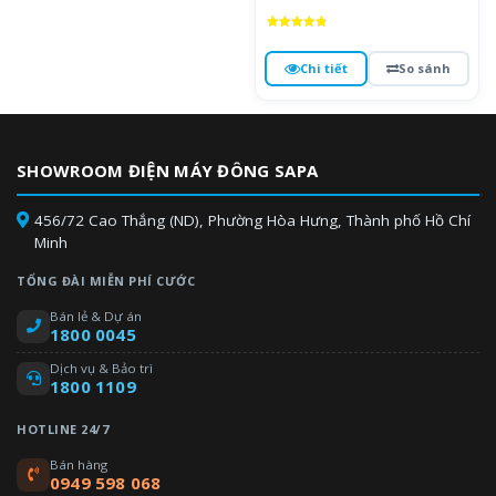
Được xếp
hạng
4.9
Chi tiết
So sánh
5 sao
SHOWROOM ĐIỆN MÁY ĐÔNG SAPA
456/72 Cao Thắng (ND), Phường Hòa Hưng, Thành phố Hồ Chí
Minh
TỔNG ĐÀI MIỄN PHÍ CƯỚC
Bán lẻ & Dự án
1800 0045
Dịch vụ & Bảo trì
1800 1109
HOTLINE 24/7
Bán hàng
0949 598 068