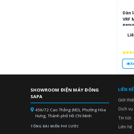
Dàn 
VRF M
P80V
Liê
Được x
hạng
X
4.9
5 sa
LIÊN K
SHOWROOM ĐIỆN MÁY ĐÔNG
SAPA
Giới thi
Dịch vụ
456/72 Cao Thắng (ND), Phường Hòa
Hưng, Thành phố Hồ Chí Minh
Tin tức
TỔNG ĐÀI MIỄN PHÍ CƯỚC
Liên hệ