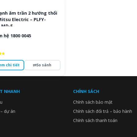
lạnh âm trần 2 hướng thổi
itsu Electric – PLFY-
LMD-E
n hệ 1800 0045
ếp
em chi tiết
So sánh
o
ẾT NHANH
CHÍNH SÁCH
ệu
Chính sách bảo mật
 – dự án
Chính sách đổi trả – bảo hành
Chính sách thanh toán