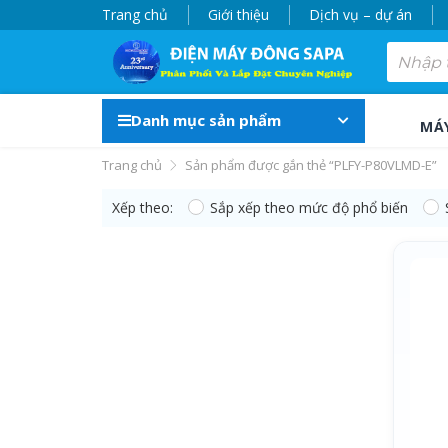
Trang chủ
Giới thiệu
Dịch vụ – dự án
Danh mục sản phẩm
MÁ
Trang chủ
Sản phẩm được gắn thẻ “PLFY-P80VLMD-E”
Xếp theo:
Sắp xếp theo mức độ phổ biến
PLFY-P80VLMD-E