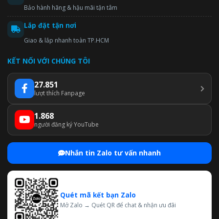
Bảo hành hãng & hậu mãi tận tâm
Lắp đặt tận nơi
Giao & lắp nhanh toàn TP.HCM
KẾT NỐI VỚI CHÚNG TÔI
27.851
lượt thích Fanpage
1.868
người đăng ký YouTube
Nhắn tin Zalo tư vấn nhanh
Quét mã kết bạn Zalo
Mở Zalo → Quét QR để chat & nhận ưu đãi