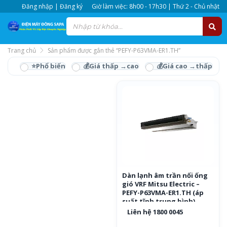
Đăng nhập | Đăng ký
Giờ làm việc: 8h00 - 17h30 | Thứ 2 - Chủ nhật
Trang chủ
Sản phẩm được gắn thẻ “PEFY-P63VMA-ER1.TH”
PEFY-P63VMA-ER1.TH
Dàn lạnh âm trần nối ống
gió VRF Mitsu Electric –
PEFY-P63VMA-ER1.TH (áp
suất tĩnh trung bình)
Liên hệ 1800 0045