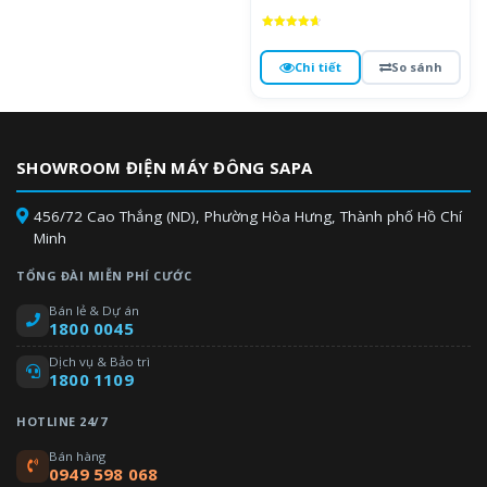
Được xếp
hạng
4.7
Chi tiết
So sánh
5 sao
SHOWROOM ĐIỆN MÁY ĐÔNG SAPA
456/72 Cao Thắng (ND), Phường Hòa Hưng, Thành phố Hồ Chí
Minh
TỔNG ĐÀI MIỄN PHÍ CƯỚC
Bán lẻ & Dự án
1800 0045
Dịch vụ & Bảo trì
1800 1109
HOTLINE 24/7
Bán hàng
0949 598 068