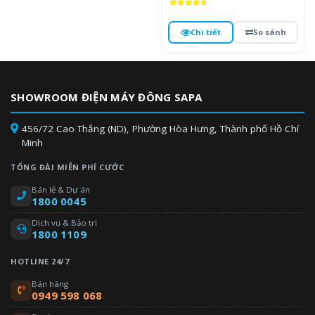
Được xếp
hạng
4.7
Chi tiết
So sánh
5 sao
SHOWROOM ĐIỆN MÁY ĐÔNG SAPA
456/72 Cao Thắng (ND), Phường Hòa Hưng, Thành phố Hồ Chí
Minh
TỔNG ĐÀI MIỄN PHÍ CƯỚC
Bán lẻ & Dự án
1800 0045
Dịch vụ & Bảo trì
1800 1109
HOTLINE 24/7
Bán hàng
0949 598 068