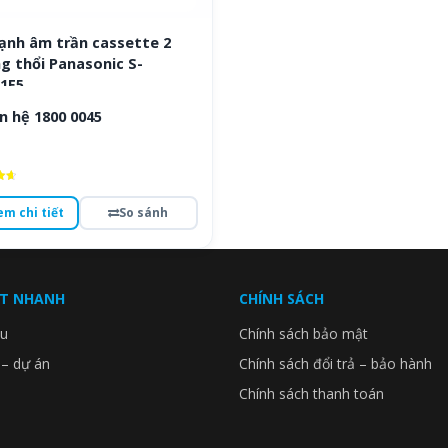
lạnh âm trần cassette 2
g thổi Panasonic S-
1E5
n hệ 1800 0045
ếp
em chi tiết
So sánh
o
ẾT NHANH
CHÍNH SÁCH
ệu
Chính sách bảo mật
 – dự án
Chính sách đổi trả – bảo hành
Chính sách thanh toán