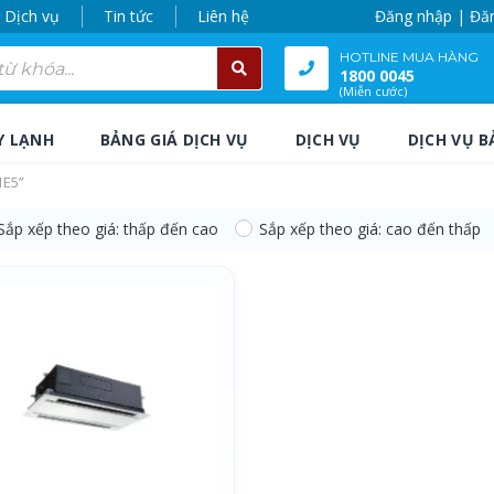
Dịch vụ
Tin tức
Liên hệ
Đăng nhập | Đă
HOTLINE MUA HÀNG
1800 0045
(Miễn cước)
Y LẠNH
BẢNG GIÁ DỊCH VỤ
DỊCH VỤ
DỊCH VỤ B
1E5”
Sắp xếp theo giá: thấp đến cao
Sắp xếp theo giá: cao đến thấp
E5