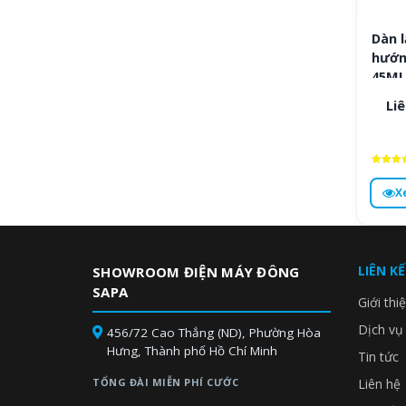
Dàn 
hướn
45ML
Liê
Được x
hạng
X
4.8
5 sa
LIÊN K
SHOWROOM ĐIỆN MÁY ĐÔNG
SAPA
Giới thi
Dịch vụ
456/72 Cao Thắng (ND), Phường Hòa
Hưng, Thành phố Hồ Chí Minh
Tin tức
TỔNG ĐÀI MIỄN PHÍ CƯỚC
Liên hệ