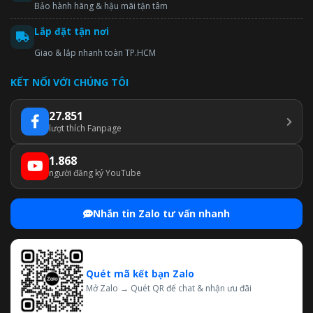
Bảo hành hãng & hậu mãi tận tâm
Lắp đặt tận nơi
Giao & lắp nhanh toàn TP.HCM
KẾT NỐI VỚI CHÚNG TÔI
27.851
lượt thích Fanpage
1.868
người đăng ký YouTube
Nhắn tin Zalo tư vấn nhanh
Quét mã kết bạn Zalo
Mở Zalo → Quét QR để chat & nhận ưu đãi