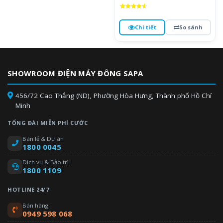
Được xếp
hạng
4.6
Chi tiết
So sánh
5 sao
SHOWROOM ĐIỆN MÁY ĐÔNG SAPA
456/72 Cao Thắng (ND), Phường Hòa Hưng, Thành phố Hồ Chí
Minh
TỔNG ĐÀI MIỄN PHÍ CƯỚC
Bán lẻ & Dự án
1800 0045
Dịch vụ & Bảo trì
1800 1109
HOTLINE 24/7
Bán hàng
0949 598 068