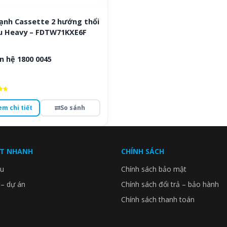
lạnh Cassette 2 hướng thổi
u Heavy – FDTW71KXE6F
n hệ 1800 0045
ếp
em chi tiết
So sánh
o
ẾT NHANH
CHÍNH SÁCH
ệu
Chính sách bảo mật
 – dự án
Chính sách đổi trả – bảo hành
Chính sách thanh toán