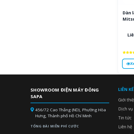
Dàn 
Mits
Liê
Được x
hạng
X
4.8
5 sa
LIÊN K
SHOWROOM ĐIỆN MÁY ĐÔNG
SAPA
Giới thi
Dịch vụ
456/72 Cao Thắng (ND), Phường Hòa
Hưng, Thành phố Hồ Chí Minh
Tin tức
TỔNG ĐÀI MIỄN PHÍ CƯỚC
Liên hệ