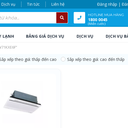
Dịch vụ
Tin tức
Liên hệ
Đăng nhập | Đă
HOTLINE MUA HÀNG
1800 0045
(Miễn cước)
Y LẠNH
BẢNG GIÁ DỊCH VỤ
DỊCH VỤ
DỊCH VỤ B
TW71KXE6F”
Sắp xếp theo giá: thấp đến cao
Sắp xếp theo giá: cao đến thấp
W71KXE6F