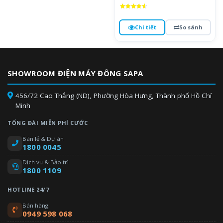
Được xếp
hạng
4.6
Chi tiết
So sánh
5 sao
SHOWROOM ĐIỆN MÁY ĐÔNG SAPA
456/72 Cao Thắng (ND), Phường Hòa Hưng, Thành phố Hồ Chí
Minh
TỔNG ĐÀI MIỄN PHÍ CƯỚC
Bán lẻ & Dự án
1800 0045
Dịch vụ & Bảo trì
1800 1109
HOTLINE 24/7
Bán hàng
0949 598 068