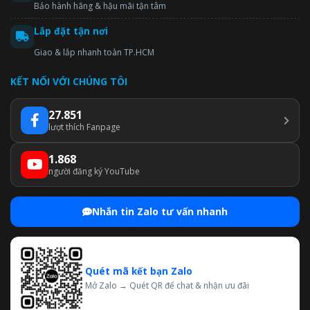
Bảo hành hãng & hậu mãi tận tâm
Lắp đặt tận nơi
Giao & lắp nhanh toàn TP.HCM
KẾT NỐI VỚI CHÚNG TÔI
27.851
lượt thích Fanpage
1.868
người đăng ký YouTube
Nhắn tin Zalo tư vấn nhanh
Quét mã kết bạn Zalo
Mở Zalo → Quét QR để chat & nhận ưu đãi