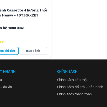
lạnh Cassette 4 hướng thổi
u Heavy – FDT56KXZE1
n hệ 1800 0045
ếp
em chi tiết
So sánh
o
ẾT NHANH
CHÍNH SÁCH
ệu
Chính sách bảo mật
 – dự án
Chính sách đổi trả – bảo hành
Chính sách thanh toán