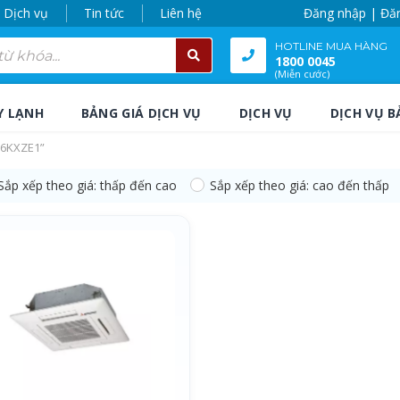
Dịch vụ
Tin tức
Liên hệ
Đăng nhập | Đă
HOTLINE MUA HÀNG
1800 0045
(Miễn cước)
Y LẠNH
BẢNG GIÁ DỊCH VỤ
DỊCH VỤ
DỊCH VỤ B
56KXZE1”
Sắp xếp theo giá: thấp đến cao
Sắp xếp theo giá: cao đến thấp
56KXZE1