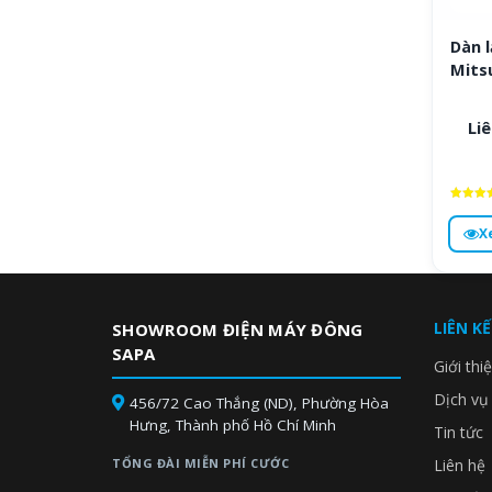
Dàn 
Mits
Liê
Được x
hạng
X
4.8
5 sa
LIÊN K
SHOWROOM ĐIỆN MÁY ĐÔNG
SAPA
Giới thi
Dịch vụ
456/72 Cao Thắng (ND), Phường Hòa
Hưng, Thành phố Hồ Chí Minh
Tin tức
TỔNG ĐÀI MIỄN PHÍ CƯỚC
Liên hệ