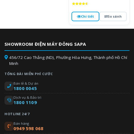
Được xếp
hạng
4.6
Chi tiết
So sánh
5 sao
SHOWROOM ĐIỆN MÁY ĐÔNG SAPA
456/72 Cao Thắng (ND), Phường Hòa Hưng, Thành phố Hồ Chí
Minh
TỔNG ĐÀI MIỄN PHÍ CƯỚC
Bán lẻ & Dự án
1800 0045
Dịch vụ & Bảo trì
1800 1109
HOTLINE 24/7
Bán hàng
0949 598 068