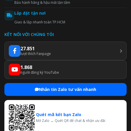
Bảo hành hãng & hậu mãi tận tâm
Lắp đặt tận nơi
Giao & lắp nhanh toàn TP.HCM
KẾT NỐI VỚI CHÚNG TÔI
27.851
lượt thích Fanpage
1.868
người đăng ký YouTube
Nhắn tin Zalo tư vấn nhanh
Quét mã kết bạn Zalo
Mở Zalo → Quét QR để chat & nhận ưu đãi