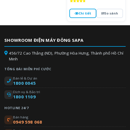
Được xếp
hạng
4.8
Chi tiết
So sánh
5 sao
SHOWROOM ĐIỆN MÁY ĐÔNG SAPA
456/72 Cao Thắng (ND), Phường Hòa Hưng, Thành phố Hồ Chí
Minh
TỔNG ĐÀI MIỄN PHÍ CƯỚC
Bán lẻ & Dự án
1800 0045
Dịch vụ & Bảo trì
1800 1109
HOTLINE 24/7
Bán hàng
0949 598 068