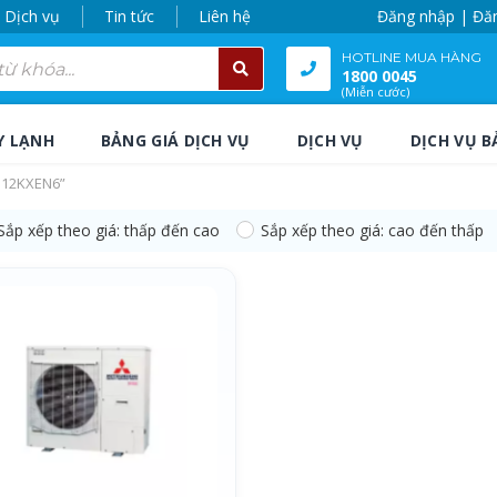
Dịch vụ
Tin tức
Liên hệ
Đăng nhập | Đă
HOTLINE MUA HÀNG
1800 0045
(Miễn cước)
Y LẠNH
BẢNG GIÁ DỊCH VỤ
DỊCH VỤ
DỊCH VỤ B
112KXEN6”
Sắp xếp theo giá: thấp đến cao
Sắp xếp theo giá: cao đến thấp
112KXEN6