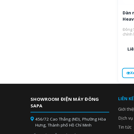
Dàn n
Heav
Đông S
chính
Liê
X
LIÊN K
SHOWROOM ĐIỆN MÁY ĐÔNG
SAPA
Giới thi
Dịch vụ
456/72 Cao Thắng (ND), Phường Hòa
Hưng, Thành phố Hồ Chí Minh
Tin tức