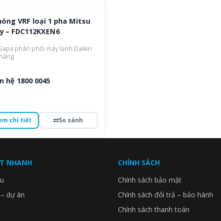
óng VRF loại 1 pha Mitsu
y – FDC112KXEN6
apa phân phối máy lạnh Daikin
 hãng
n hệ 1800 0045
em chi tiết
So sánh
ẾT NHANH
CHÍNH SÁCH
ệu
Chính sách bảo mật
 – dự án
Chính sách đổi trả – bảo hành
Chính sách thanh toán