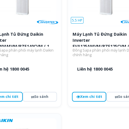
5.5 HP
Lạnh Tủ Đứng Daikin
Máy Lạnh Tủ Đứng Daikin
ter
Inverter
40AMVM/RZF140CVM ( 1
FVA125AMVM/RZF125CVM (
apa phân phối máy lạnh Daikin
Đông Sapa phân phối máy lạnh D
Pha )
 hãng
chính hãng
n hệ 1800 0045
Liên hệ 1800 0045
em chi tiết
So sánh
Xem chi tiết
So sá