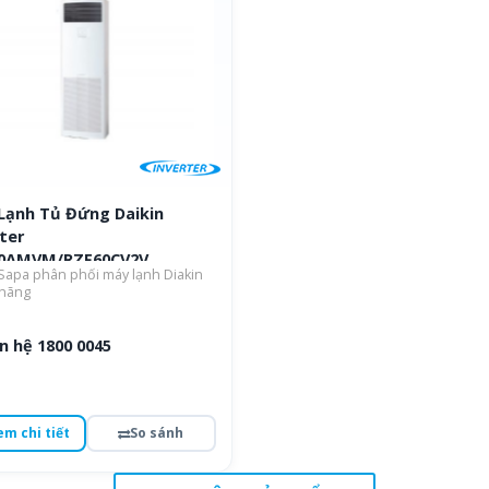
Lạnh Tủ Đứng Daikin
ter
0AMVM/RZF60CV2V
apa phân phối máy lạnh Diakin
 hãng
n hệ 1800 0045
em chi tiết
So sánh