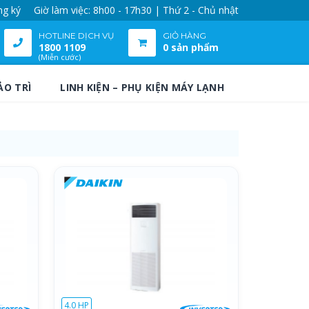
ng ký
Giờ làm việc: 8h00 - 17h30 | Thứ 2 - Chủ nhật
HOTLINE DỊCH VỤ
GIỎ HÀNG
1800 1109
0 sản phẩm
(Miễn cước)
ẢO TRÌ
LINH KIỆN – PHỤ KIỆN MÁY LẠNH
4.0 HP