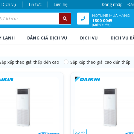
Dịch vụ
Tin tức
Liên hệ
Đăng nhập | Đă
HOTLINE MUA HÀNG
1800 0045
(Miễn cước)
Y LẠNH
BẢNG GIÁ DỊCH VỤ
DỊCH VỤ
DỊCH VỤ B
Sắp xếp theo giá: thấp đến cao
Sắp xếp theo giá: cao đến thấp
5.5 HP