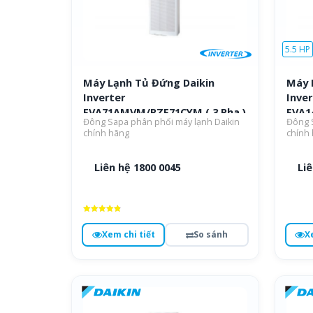
5.5 HP
Máy Lạnh Tủ Đứng Daikin
Máy 
Inverter
Inver
FVA71AMVM/RZF71CYM ( 3 Pha )
FVA1
Đông Sapa phân phối máy lạnh Daikin
Đông S
Pha )
chính hãng
chính
Liên hệ 1800 0045
Liê
Được xếp
hạng
X
Xem chi tiết
So sánh
4.9
5 sao