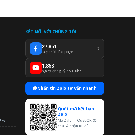
KẾT NỐI VỚI CHÚNG TÔI
27.851
lượt thích Fanpage
1.868
người đăng ký YouTube
Nhắn tin Zalo tư vấn nhanh
Quét mã kết bạn
Zalo
Mở Zalo → Quét QR để
tâm
chat & nhận ưu đãi