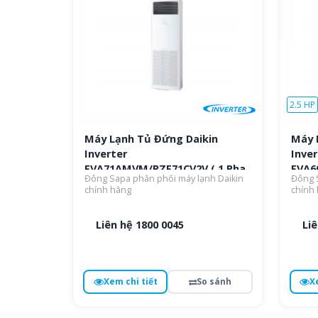
2.5 HP
Máy Lạnh Tủ Đứng Daikin
Máy 
Inverter
Inver
FVA71AMVM/RZF71CV2V ( 1 Pha
FVA6
Đông Sapa phân phối máy lạnh Daikin
Đông S
)
chính hãng
chính
Liên hệ 1800 0045
Liê
Xem chi tiết
So sánh
X