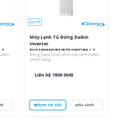
4.0 HP
Máy Lạnh Tủ Đứng Daikin
Inverter
 1
FVA100AMVM/RZF100CVM ( 1
aikin
Đông Sapa phân phối máy lạnh Daikin
Pha )
chính hãng
Liên hệ 1800 0045
nh
Xem chi tiết
So sánh