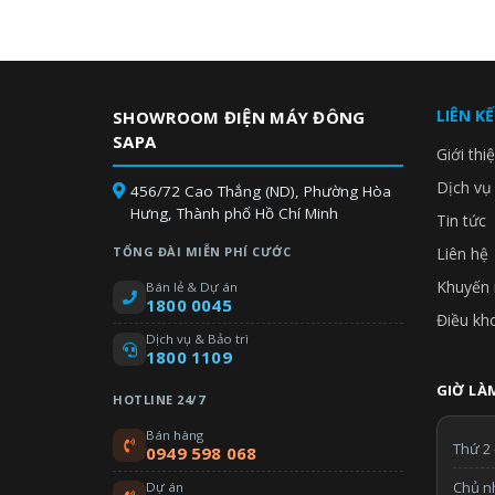
LIÊN K
SHOWROOM ĐIỆN MÁY ĐÔNG
SAPA
Giới thi
Dịch vụ
456/72 Cao Thắng (ND), Phường Hòa
Hưng, Thành phố Hồ Chí Minh
Tin tức
TỔNG ĐÀI MIỄN PHÍ CƯỚC
Liên hệ
Khuyến 
Bán lẻ & Dự án
1800 0045
Điều kh
Dịch vụ & Bảo trì
1800 1109
GIỜ LÀM
HOTLINE 24/7
Bán hàng
Thứ 2 
0949 598 068
Chủ n
Dự án