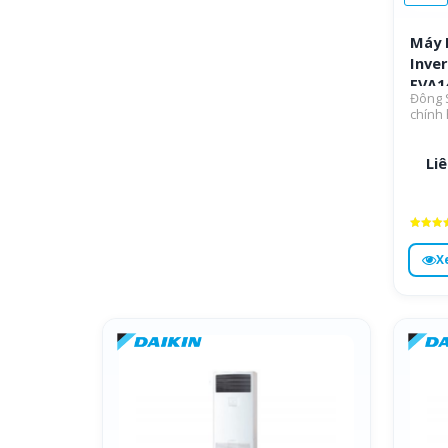
Máy 
Inver
FVA1
Đông S
Pha )
chính
Liê
Được x
hạng
X
4.6
5 sa