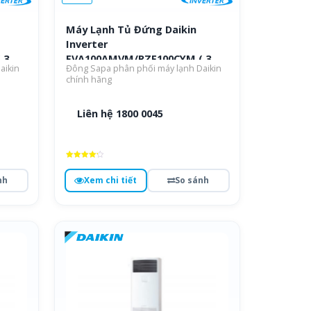
Máy Lạnh Tủ Đứng Daikin
Inverter
 3
FVA100AMVM/RZF100CYM ( 3
aikin
Đông Sapa phân phối máy lạnh Daikin
Pha )
chính hãng
Liên hệ 1800 0045
Được xếp
hạng
nh
Xem chi tiết
So sánh
4.3
5 sao