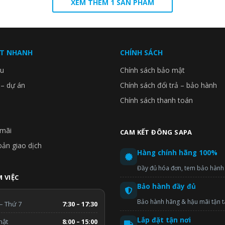
XEM THÊM 1 SẢN PHẨM
ẾT NHANH
CHÍNH SÁCH
ệu
Chính sách bảo mật
 – dự án
Chính sách đổi trả – bảo hành
Chính sách thanh toán
mãi
CAM KẾT ĐÔNG SAPA
oản giao dịch
Hàng chính hãng 100%
Đầy đủ hóa đơn, tem bảo hành
 VIỆC
Bảo hành đầy đủ
Bảo hành hãng & hậu mãi tận 
– Thứ 7
7:30 – 17:30
Lắp đặt tận nơi
hật
8:00 – 15:00