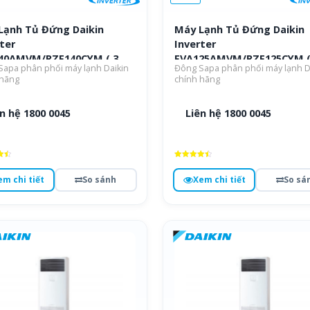
Lạnh Tủ Đứng Daikin
Máy Lạnh Tủ Đứng Daikin
ter
Inverter
40AMVM/RZF140CYM ( 3
FVA125AMVM/RZF125CYM (
apa phân phối máy lạnh Daikin
Đông Sapa phân phối máy lạnh D
pha )
 hãng
chính hãng
n hệ 1800 0045
Liên hệ 1800 0045
ếp
Được xếp
hạng
em chi tiết
So sánh
Xem chi tiết
So sá
4.5
o
5 sao