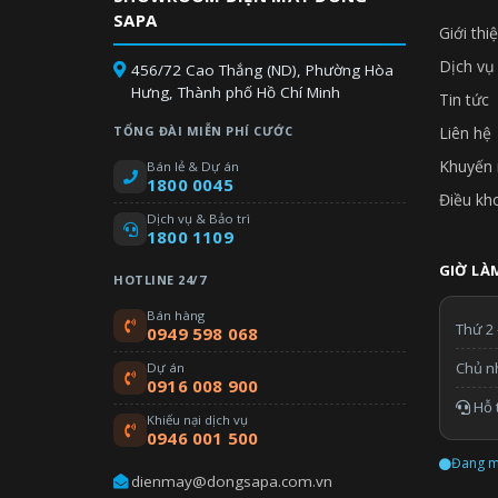
SAPA
Giới thi
Dịch vụ
456/72 Cao Thắng (ND), Phường Hòa
Hưng, Thành phố Hồ Chí Minh
Tin tức
TỔNG ĐÀI MIỄN PHÍ CƯỚC
Liên hệ
Khuyến 
Bán lẻ & Dự án
1800 0045
Điều kh
Dịch vụ & Bảo trì
1800 1109
GIỜ LÀM
HOTLINE 24/7
Bán hàng
Thứ 2 
0949 598 068
Chủ n
Dự án
0916 008 900
Hỗ t
Khiếu nại dịch vụ
0946 001 500
Đang m
dienmay@dongsapa.com.vn