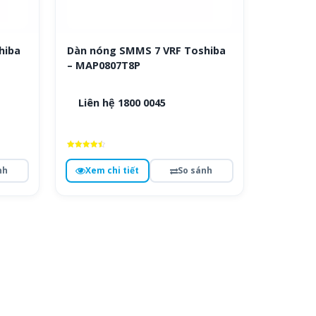
hiba
Dàn nóng SMMS 7 VRF Toshiba
– MAP0807T8P
Liên hệ 1800 0045
Được xếp
hạng
nh
Xem chi tiết
So sánh
4.6
5 sao