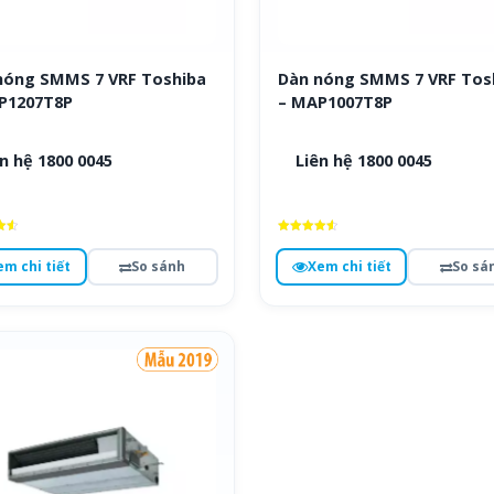
nóng SMMS 7 VRF Toshiba
Dàn nóng SMMS 7 VRF Tos
P1207T8P
– MAP1007T8P
n hệ 1800 0045
Liên hệ 1800 0045
ếp
Được xếp
hạng
em chi tiết
So sánh
Xem chi tiết
So sá
4.6
o
5 sao