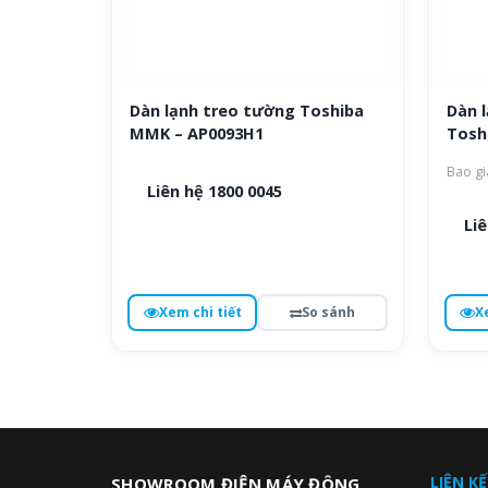
Dàn lạnh treo tường Toshiba
Dàn l
MMK – AP0093H1
Tosh
Bao gi
Liên hệ 1800 0045
Liê
Xem chi tiết
So sánh
X
LIÊN K
SHOWROOM ĐIỆN MÁY ĐÔNG