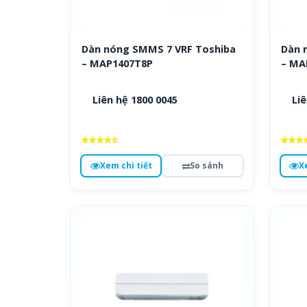
Dàn nóng SMMS 7 VRF Toshiba
Dàn 
– MAP1407T8P
– MA
Liên hệ 1800 0045
Liê
Được xếp
Được x
hạng
hạng
Xem chi tiết
So sánh
X
4.6
4.7
5 sao
5 sa