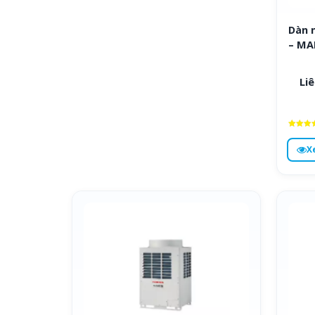
Dàn 
– MA
Liê
Được x
hạng
X
4.6
5 sa