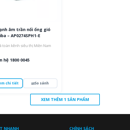
ạnh âm trần nối ống gió
iba – AP0274SPH1-E
á toàn kênh siêu thị Miền Nam
n hệ 1800 0045
em chi tiết
So sánh
XEM THÊM 1 SẢN PHẨM
ẾT NHANH
CHÍNH SÁCH