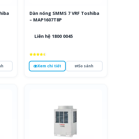
hiba
Dàn nóng SMMS 7 VRF Toshiba
– MAP1607T8P
Liên hệ 1800 0045
Được xếp
hạng
nh
Xem chi tiết
So sánh
4.6
5 sao