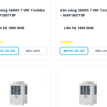
nóng SMMS 7 VRF Toshiba
Dàn nóng SMMS 7 VRF Tos
P2007T8P
– MAP1807T8P
n hệ 1800 0045
Liên hệ 1800 0045
ếp
Được xếp
hạng
em chi tiết
So sánh
Xem chi tiết
So sá
4.7
o
5 sao