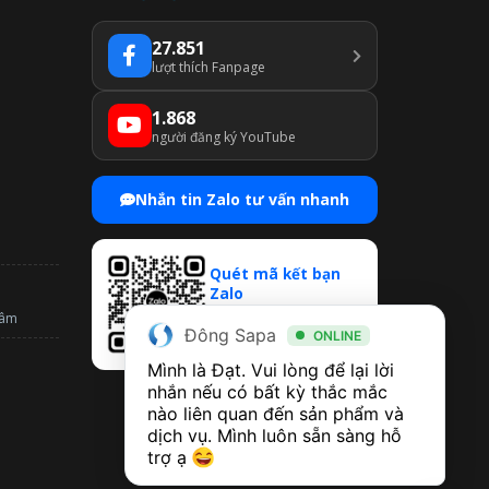
27.851
lượt thích Fanpage
1.868
người đăng ký YouTube
Nhắn tin Zalo tư vấn nhanh
Quét mã kết bạn
Zalo
Mở Zalo → Quét QR để
tâm
Đông Sapa
chat & nhận ưu đãi
ONLINE
Mình là Đạt. Vui lòng để lại lời 
nhắn nếu có bất kỳ thắc mắc 
nào liên quan đến sản phẩm và 
dịch vụ. Mình luôn sẵn sàng hỗ 
trợ ạ 