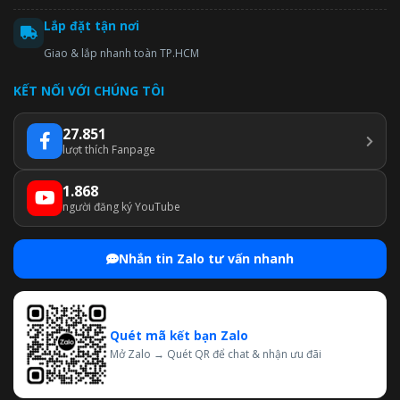
Lắp đặt tận nơi
Giao & lắp nhanh toàn TP.HCM
KẾT NỐI VỚI CHÚNG TÔI
27.851
lượt thích Fanpage
1.868
người đăng ký YouTube
Nhắn tin Zalo tư vấn nhanh
Quét mã kết bạn Zalo
Mở Zalo → Quét QR để chat & nhận ưu đãi