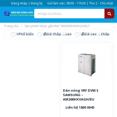
Đăng nhập | Đăng ký
Giờ làm việc: 8h00 - 17h30 | Thứ 2 - Chủ nhật
Trang chủ
Sản phẩm được gắn thẻ “AM260HXVAGH/EU”
AM260HXVAGH/EU
Dàn nóng VRF DVM S
SAMSUNG –
AM260HXVAGH/EU
Liên hệ 1800 0045