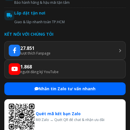
Bảo hành hãng & hậu mãi tận tâm
Lắp đặt tận nơi
Giao & lắp nhanh toàn TP.HCM
KẾT NỐI VỚI CHÚNG TÔI
27.851
lượt thích Fanpage
1.868
người đăng ký YouTube
Nhắn tin Zalo tư vấn nhanh
Quét mã kết bạn Zalo
Mở Zalo → Quét QR để chat & nhận ưu đãi