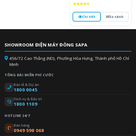
Được xếp
hạng
4.7
Chi tiết
So sánh
5 sao
SHOWROOM ĐIỆN MÁY ĐÔNG SAPA
456/72 Cao Thắng (ND), Phường Hòa Hưng, Thành phố Hồ Chí
Minh
TỔNG ĐÀI MIỄN PHÍ CƯỚC
Bán lẻ & Dự án
1800 0045
Dịch vụ & Bảo trì
1800 1109
HOTLINE 24/7
Bán hàng
0949 598 068