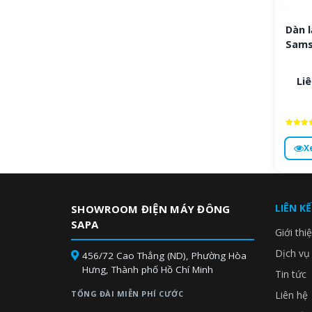
Dàn 
Sams
Liê
Được x
hạng
X
4.8
5 sa
LIÊN K
SHOWROOM ĐIỆN MÁY ĐÔNG
SAPA
Giới thi
Dịch vụ
456/72 Cao Thắng (ND), Phường Hòa
Hưng, Thành phố Hồ Chí Minh
Tin tức
TỔNG ĐÀI MIỄN PHÍ CƯỚC
Liên hệ