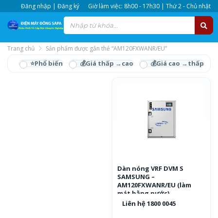
Đăng nhập | Đăng ký
Giờ làm việc: 8h00 - 17h30 | Thứ 2 - Chủ nhật
Trang chủ
Sản phẩm được gắn thẻ “AM120FXWANR/EU”
AM120FXWANR/EU
Dàn nóng VRF DVM S
SAMSUNG –
AM120FXWANR/EU (làm
mát bằng nước)
Liên hệ 1800 0045