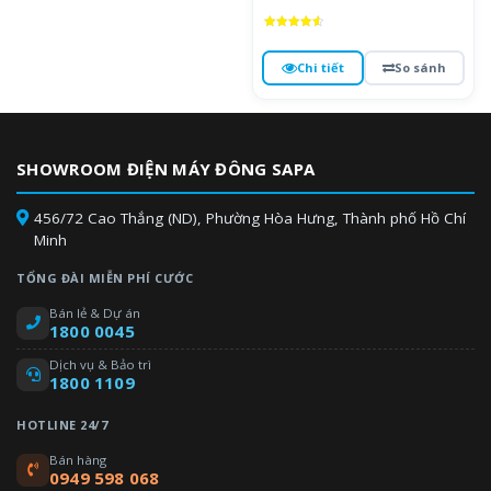
Được xếp
hạng
4.6
Chi tiết
So sánh
5 sao
SHOWROOM ĐIỆN MÁY ĐÔNG SAPA
456/72 Cao Thắng (ND), Phường Hòa Hưng, Thành phố Hồ Chí
Minh
TỔNG ĐÀI MIỄN PHÍ CƯỚC
Bán lẻ & Dự án
1800 0045
Dịch vụ & Bảo trì
1800 1109
HOTLINE 24/7
Bán hàng
0949 598 068