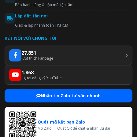
Bảo hành hãng & hậu mãi tận tâm
Lắp đặt tận nơi
Giao & lắp nhanh toàn TP.HCM
KẾT NỐI VỚI CHÚNG TÔI
27.851
lượt thích Fanpage
1.868
người đăng ký YouTube
Nhắn tin Zalo tư vấn nhanh
Quét mã kết bạn Zalo
Mở Zalo → Quét QR để chat & nhận ưu đãi