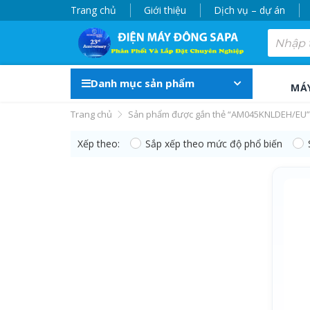
Trang chủ
Giới thiệu
Dịch vụ – dự án
Danh mục sản phẩm
MÁ
Trang chủ
Sản phẩm được gắn thẻ “AM045KNLDEH/EU”
Xếp theo:
Sắp xếp theo mức độ phổ biến
AM045KNLDEH/EU