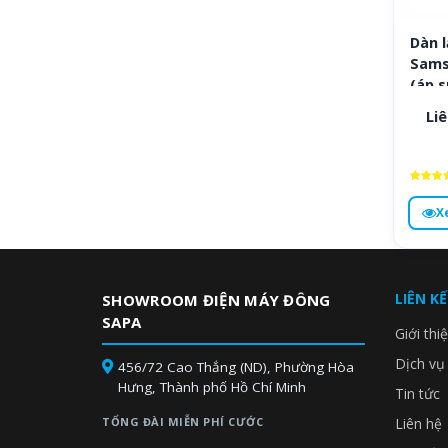
Dàn l
Sams
(áp s
Liê
Được x
hạng
X
4.8
5 sa
LIÊN K
SHOWROOM ĐIỆN MÁY ĐÔNG
SAPA
Giới thi
Dịch vụ
456/72 Cao Thắng (ND), Phường Hòa
Hưng, Thành phố Hồ Chí Minh
Tin tức
TỔNG ĐÀI MIỄN PHÍ CƯỚC
Liên hệ