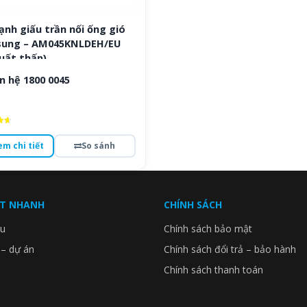
ạnh giấu trần nối ống gió
ung – AM045KNLDEH/EU
uất thấp)
n hệ 1800 0045
ếp
em chi tiết
So sánh
o
ẾT NHANH
CHÍNH SÁCH
ệu
Chính sách bảo mật
 – dự án
Chính sách đổi trả – bảo hành
Chính sách thanh toán