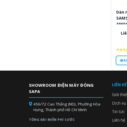
Dàn 
SAMS
AM0
Liê
Được x
hạng
X
5
5 sa
LIÊN K
SHOWROOM ĐIỆN MÁY ĐÔNG
SAPA
Giới thi
Dịch vụ
456/72 Cao Thắng (ND), Phường Hòa
Hưng, Thành phố Hồ Chí Minh
Tin tức
TỔNG ĐÀI MIỄN PHÍ CƯỚC
Liên hệ