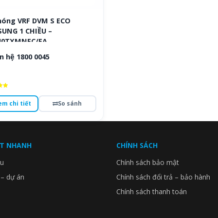
nóng VRF DVM S ECO
UNG 1 CHIỀU –
40TXMNEC/EA
n hệ 1800 0045
ếp
em chi tiết
So sánh
o
ẾT NHANH
CHÍNH SÁCH
ệu
Chính sách bảo mật
 – dự án
Chính sách đổi trả – bảo hành
Chính sách thanh toán