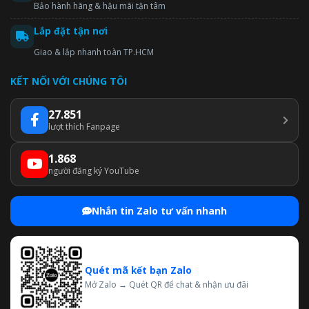
Bảo hành hãng & hậu mãi tận tâm
Lắp đặt tận nơi
Giao & lắp nhanh toàn TP.HCM
KẾT NỐI VỚI CHÚNG TÔI
27.851
lượt thích Fanpage
1.868
người đăng ký YouTube
Nhắn tin Zalo tư vấn nhanh
Quét mã kết bạn Zalo
Mở Zalo → Quét QR để chat & nhận ưu đãi