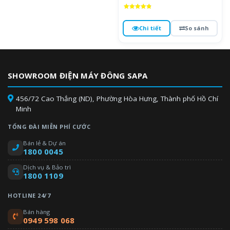
Được xếp
hạng
4.9
Chi tiết
So sánh
5 sao
SHOWROOM ĐIỆN MÁY ĐÔNG SAPA
456/72 Cao Thắng (ND), Phường Hòa Hưng, Thành phố Hồ Chí
Minh
TỔNG ĐÀI MIỄN PHÍ CƯỚC
Bán lẻ & Dự án
1800 0045
Dịch vụ & Bảo trì
1800 1109
HOTLINE 24/7
Bán hàng
0949 598 068