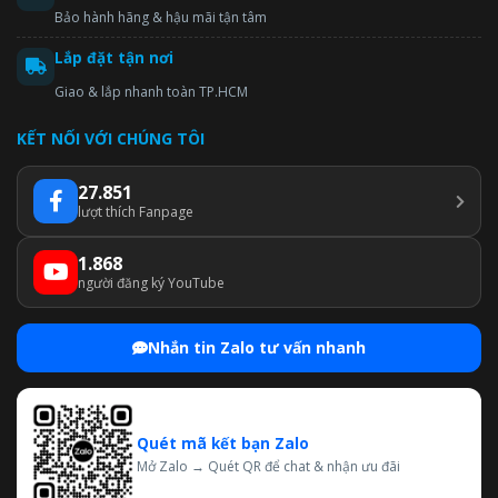
Bảo hành hãng & hậu mãi tận tâm
Lắp đặt tận nơi
Giao & lắp nhanh toàn TP.HCM
KẾT NỐI VỚI CHÚNG TÔI
27.851
lượt thích Fanpage
1.868
người đăng ký YouTube
Nhắn tin Zalo tư vấn nhanh
Quét mã kết bạn Zalo
Mở Zalo → Quét QR để chat & nhận ưu đãi