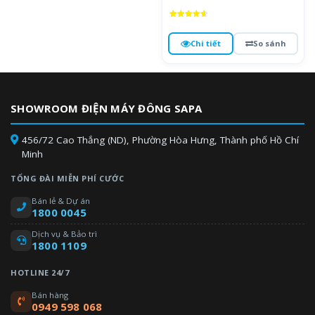
Được xếp
hạng
4.7
Chi tiết
So sánh
5 sao
SHOWROOM ĐIỆN MÁY ĐÔNG SAPA
456/72 Cao Thắng (ND), Phường Hòa Hưng, Thành phố Hồ Chí
Minh
TỔNG ĐÀI MIỄN PHÍ CƯỚC
Bán lẻ & Dự án
1800 0045
Dịch vụ & Bảo trì
1800 1109
HOTLINE 24/7
Bán hàng
0949 598 068