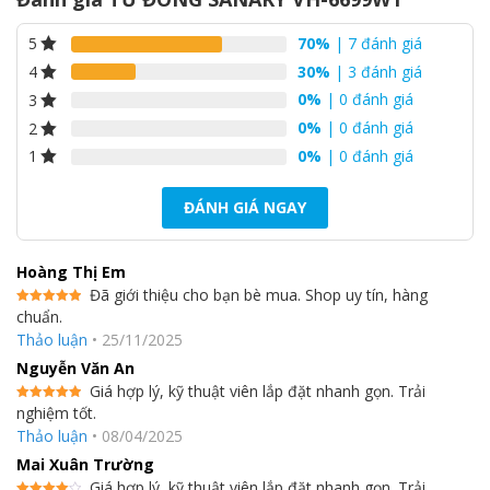
70%
| 7 đánh giá
5
30%
| 3 đánh giá
4
0%
| 0 đánh giá
3
0%
| 0 đánh giá
2
0%
| 0 đánh giá
1
ĐÁNH GIÁ NGAY
Hoàng Thị Em
Đã giới thiệu cho bạn bè mua. Shop uy tín, hàng
chuẩn.
Được xếp
hạng
5
5
Thảo luận
•
25/11/2025
sao
Nguyễn Văn An
Giá hợp lý, kỹ thuật viên lắp đặt nhanh gọn. Trải
nghiệm tốt.
Được xếp
hạng
5
5
Thảo luận
•
08/04/2025
sao
Mai Xuân Trường
Giá hợp lý, kỹ thuật viên lắp đặt nhanh gọn. Trải