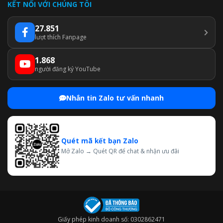
KẾT NỐI VỚI CHÚNG TÔI
27.851
lượt thích Fanpage
1.868
người đăng ký YouTube
Nhắn tin Zalo tư vấn nhanh
Quét mã kết bạn Zalo
Mở Zalo → Quét QR để chat & nhận ưu đãi
Giấy phép kinh doanh số: 0302862471