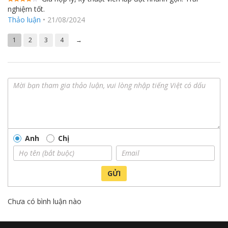
nghiệm tốt.
Được
xếp hạng
Thảo luận
•
21/08/2024
4
5 sao
1
2
3
4
→
Anh
Chị
GỬI
Chưa có bình luận nào