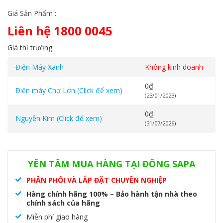
Giá Sản Phẩm :
Liên hệ 1800 0045
Giá thị trường:
Điện Máy Xanh
Không kinh doanh
0
₫
Điện máy Chợ Lớn (Click để xem)
(23/01/2023)
0
₫
Nguyễn Kim (Click để xem)
(31/07/2026)
Danh mục:
Sanaky
,
Tủ đông - tủ mát
YÊN TÂM MUA HÀNG TẠI ĐÔNG SAPA
PHÂN PHỐI VÀ LẮP ĐẶT CHUYÊN NGHIỆP
Hàng chính hãng 100% – Bảo hành tận nhà theo
chính sách của hãng
Miễn phí giao hàng