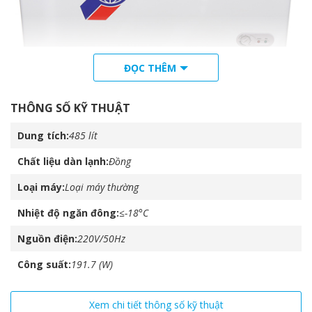
ĐỌC THÊM
THÔNG SỐ KỸ THUẬT
Dung tích
485 lít
1 ngăn đông, 1 ngăn mát, 2 nắp mở
Chất liệu dàn lạnh
Đồng
– Tủ đông thiết kế 1 ngăn đông, một ngăn mát, 2 cánh mở
Loại máy
Loại máy thường
vali, dễ sử dụng, hạn chế thoát nhiệt, tiết kiệm điện năng.
– Cửa tủ có khóa, an toàn sử dụng cho gia đình có trẻ nhỏ.
Nhiệt độ ngăn đông
≤-18°C
Độ bền cao
Nguồn điện
220V/50Hz
– Thân tủ được làm từ nhựa ABS cao cấp, sang trọng, có
Công suất
191.7 (W)
độ bền cao nhờ vào đặc tính dẻo, dai.
– Sản phẩm được sản xuất tại Việt Nam, bảo hành 1 năm.
Xem chi tiết thông số kỹ thuật