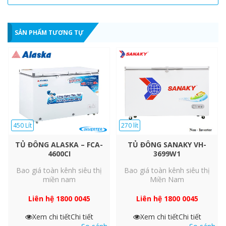
Một số tính năng khác
– Tủ đông sử dụng gas R600a thân thiện với môi trường.
SẢN PHẨM TƯƠNG TỰ
– Nút điều chỉnh nhiệt độ nằm phía trước, dưới thân tủm
dễ dàng điều chỉnh.
– Chân tủ có bánh xe chịu lực, dễ dàng di chuyển.
450 Lít
270 lít
TỦ ĐÔNG ALASKA – FCA-
TỦ ĐÔNG SANAKY VH-
4600CI
3699W1
Bao giá toàn kênh siêu thị
Bao giá toàn kênh siêu thị
miền nam
Miền Nam
Liên hệ 1800 0045
Liên hệ 1800 0045
Xem chi tiết
Chi tiết
Xem chi tiết
Chi tiết