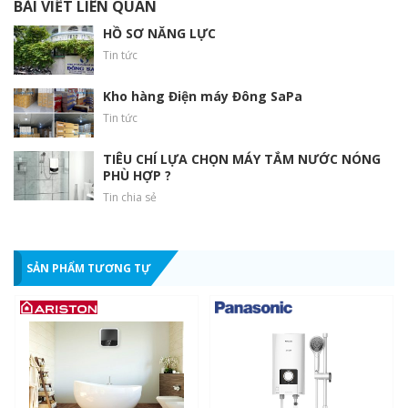
BÀI VIẾT LIÊN QUAN
HỒ SƠ NĂNG LỰC
Công nghệ Ion Bạc
Tin tức
ION Bạc có khả năng kháng khuẩn, nhanh chóng ngăn chặn sự
sinh sôi của vi khuẩn E.C Coli, Salmonella, Legionella, nấm mốc
Kho hàng Điện máy Đông SaPa
và các loại vi khuẩn khác…
Tin tức
TIÊU CHÍ LỰA CHỌN MÁY TẮM NƯỚC NÓNG
PHÙ HỢP ?
Tin chia sẻ
SẢN PHẨM TƯƠNG TỰ