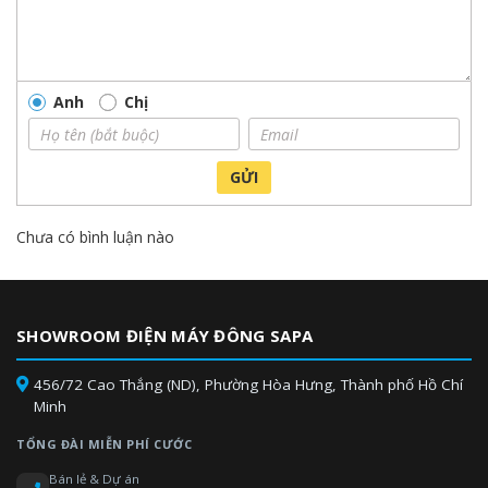
Anh
Chị
GỬI
Chưa có bình luận nào
SHOWROOM ĐIỆN MÁY ĐÔNG SAPA
456/72 Cao Thắng (ND), Phường Hòa Hưng, Thành phố Hồ Chí
Minh
TỔNG ĐÀI MIỄN PHÍ CƯỚC
Bán lẻ & Dự án