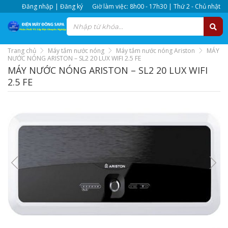
Đăng nhập | Đăng ký
Giờ làm việc: 8h00 - 17h30 | Thứ 2 - Chủ nhật
Trang chủ
Máy tắm nước nóng
Máy tắm nước nóng Ariston
MÁY
NƯỚC NÓNG ARISTON – SL2 20 LUX WIFI 2.5 FE
MÁY NƯỚC NÓNG ARISTON – SL2 20 LUX WIFI
2.5 FE