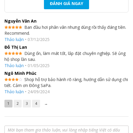
ĐÁNH GIÁ NGAY
Nguyễn Văn An
Ban đầu hơi phân vân nhưng dùng rồi thấy đáng tiền.
Recommend.
Được xếp
hạng
5
5
Thảo luận
•
07/12/2025
sao
Đỗ Thị Lan
Dùng ổn, làm mát tốt, lắp đặt chuyên nghiệp. Sẽ ủng
hộ shop lần sau.
Được xếp
hạng
5
5
Thảo luận
•
01/05/2025
sao
Ngô Minh Phúc
Shop hỗ trợ bảo hành rõ ràng, hướng dẫn sử dụng chi
tiết. Cảm ơn Đông SaPa.
Được
xếp hạng
Thảo luận
•
24/09/2024
4
5 sao
1
2
3
4
→