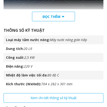
ĐỌC THÊM
Tiết kiệm Eco Evo
Công nghệ ECO EVO chuẩn Châu Âu, có khả năng ghi nhớ thói
THÔNG SỐ KỸ THUẬT
quen sử dụng, tự động tính toán lượng nước nóng & nhiệt độ
phù hợp nhất, giúp tiết kiệm tới 14%, và đạt chuẩn 5 sao tiết
Loại máy tắm nước nóng
Máy nước nóng gián tiếp
kiệm năng lượng.
Dung tích
20 Lít
Công suất
2,5 KW
Điện năng
220 V
Nhiệt độ làm việc tối đa
80 độ C
Kích thước (WxHxD)
704 x 282 x 301 mm
Xem chi tiết thông số kỹ thuật