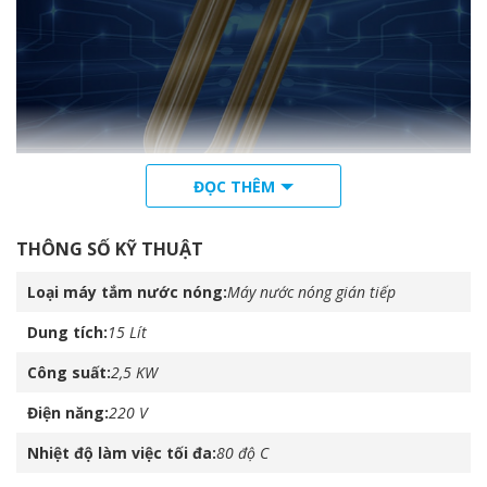
ĐỌC THÊM
An toàn
THÔNG SỐ KỸ THUẬT
Vi mạch liên tục tự động kiểm tra mọi thông số của máy, đảm
Loại máy tắm nước nóng
Máy nước nóng gián tiếp
bảo an toàn tối đa cho người sử dụng.
Dung tích
15 Lít
Công suất
2,5 KW
Điện năng
220 V
Nhiệt độ làm việc tối đa
80 độ C