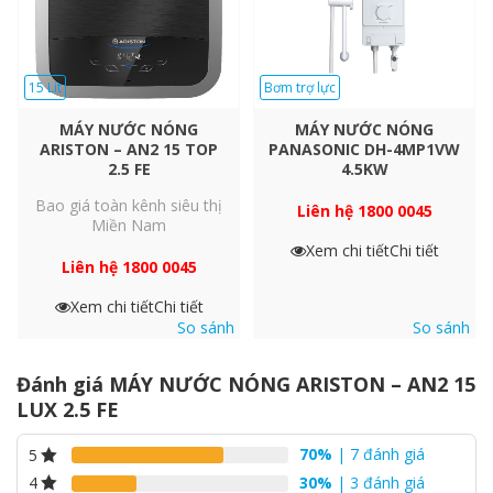
15 Lít
Bơm trợ lực
MÁY NƯỚC NÓNG
MÁY NƯỚC NÓNG
ARISTON – AN2 15 TOP
PANASONIC DH-4MP1VW
2.5 FE
4.5KW
Bao giá toàn kênh siêu thị
Liên hệ 1800 0045
Miền Nam
Xem chi tiết
Chi tiết
Liên hệ 1800 0045
Xem chi tiết
Chi tiết
So sánh
So sánh
Đánh giá MÁY NƯỚC NÓNG ARISTON – AN2 15
LUX 2.5 FE
70%
| 7 đánh giá
5
30%
| 3 đánh giá
4