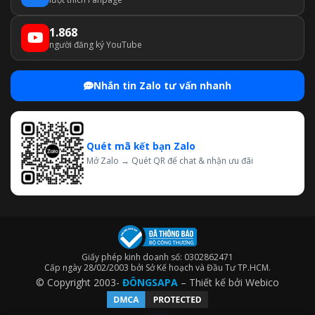
1.868
người đăng ký YouTube
Nhắn tin Zalo tư vấn nhanh
Quét mã kết bạn Zalo
Mở Zalo → Quét QR để chat & nhận ưu đãi
Giấy phép kinh doanh số: 0302862471
Cấp ngày 28/02/2003 bởi Sở Kế hoạch và Đầu Tư TP.HCM.
© Copyright 2003-
ĐÔNGSAPA
– Thiết kế bởi
Webico