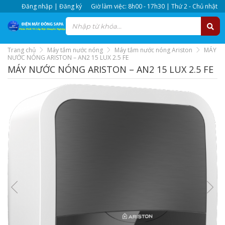
Đăng nhập | Đăng ký
Giờ làm việc: 8h00 - 17h30 | Thứ 2 - Chủ nhật
Trang chủ
Máy tắm nước nóng
Máy tắm nước nóng Ariston
MÁY
NƯỚC NÓNG ARISTON – AN2 15 LUX 2.5 FE
MÁY NƯỚC NÓNG ARISTON – AN2 15 LUX 2.5 FE