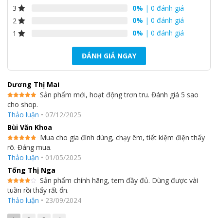
0%
| 0 đánh giá
3
0%
| 0 đánh giá
2
0%
| 0 đánh giá
1
ĐÁNH GIÁ NGAY
Dương Thị Mai
Sản phẩm mới, hoạt động trơn tru. Đánh giá 5 sao
cho shop.
Được xếp
hạng
5
5
Thảo luận
•
07/12/2025
sao
Bùi Văn Khoa
Mua cho gia đình dùng, chạy êm, tiết kiệm điện thấy
rõ. Đáng mua.
Được xếp
hạng
5
5
Thảo luận
•
01/05/2025
sao
Tống Thị Nga
Sản phẩm chính hãng, tem đầy đủ. Dùng được vài
tuần rồi thấy rất ổn.
Được
xếp hạng
Thảo luận
•
23/09/2024
4
5 sao