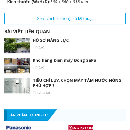
Kích thước (WxHxD)
360 x 360 x 318 mm
Xem chi tiết thông số kỹ thuật
Tiết kiệm
BÀI VIẾT LIÊN QUAN
Lớp cách nhiệt dày, mật độ cao giúp giữ nóng lâu và đạt chuẩn
HỒ SƠ NĂNG LỰC
5 sao tiết kiệm năng lượng.
Tin tức
Kho hàng Điện máy Đông SaPa
Tin tức
TIÊU CHÍ LỰA CHỌN MÁY TẮM NƯỚC NÓNG
PHÙ HỢP ?
Tin chia sẻ
SẢN PHẨM TƯƠNG TỰ