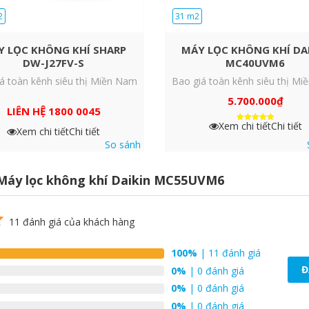
2
31 m2
Y LỌC KHÔNG KHÍ SHARP
MÁY LỌC KHÔNG KHÍ DA
DW-J27FV-S
MC40UVM6
á toàn kênh siêu thị Miền Nam
Bao giá toàn kênh siêu thị M
5.700.000
₫
lasma tạo ra những dòng electron tốc độ cao có thể kết hợp
LIÊN HỆ 1800 0045
t hoạt động với khả năng oxy hóa mạnh và vì thế loại bỏ những
Xem chi tiết
Chi tiết
Được xếp
Xem chi tiết
Chi tiết
g chất độc hại. So với phóng điện plasma tiêu chuẩn (phóng
hạng
5
So sánh
5 sao
ạnh hơn gấp 1000 lần so với cùng một năng lượng điện.
Máy lọc không khí Daikin MC55UVM6
11
đánh giá của khách hàng
100%
| 11 đánh giá
Đ
0%
| 0 đánh giá
0%
| 0 đánh giá
0%
| 0 đánh giá