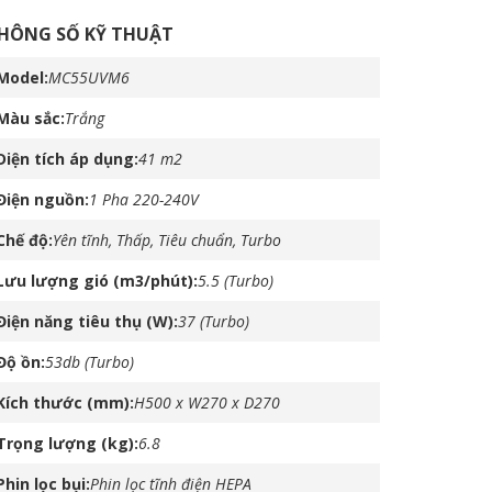
HÔNG SỐ KỸ THUẬT
Model
MC55UVM6
Màu sắc
Trắng
Diện tích áp dụng
41 m2
Điện nguồn
1 Pha 220-240V
Chế độ
Yên tĩnh, Thấp, Tiêu chuẩn, Turbo
Lưu lượng gió (m3/phút)
5.5 (Turbo)
Điện năng tiêu thụ (W)
37 (Turbo)
Độ ồn
53db (Turbo)
Kích thước (mm)
H500 x W270 x D270
Trọng lượng (kg)
6.8
Phin lọc bụi
Phin lọc tĩnh điện HEPA