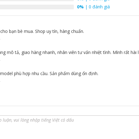
0%
| 0 đánh giá
u cho bạn bè mua. Shop uy tín, hàng chuẩn.
2
ma để giải phóng ion vào không khí, kết hợp với các thành
g mô tả, giao hàng nhanh, nhân viên tư vấn nhiệt tình. Mình rất hài 
 động có cường độ oxy hóa mạnh như gốc OH. Những phần từ
2
 phân hủy protein trong không khí bằng oxy hóa
 model phù hợp nhu cầu. Sản phẩm dùng ổn định.
2