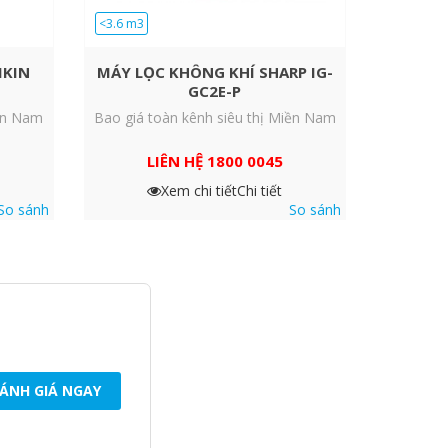
<3.6 m3
IKIN
MÁY LỌC KHÔNG KHÍ SHARP IG-
GC2E-P
iền Nam
Bao giá toàn kênh siêu thị Miền Nam
LIÊN HỆ 1800 0045
Xem chi tiết
Chi tiết
So sánh
So sánh
ÁNH GIÁ NGAY