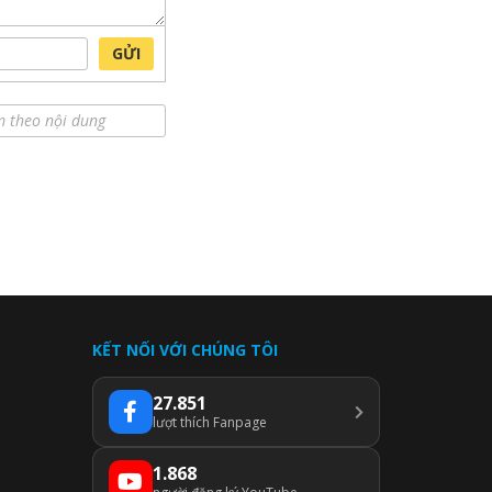
GỬI
KẾT NỐI VỚI CHÚNG TÔI
27.851
lượt thích Fanpage
1.868