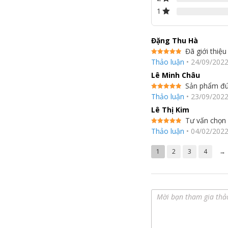
1
Đặng Thu Hà
Đã giới thiệ
Được xếp
Thảo luận
•
24/09/202
hạng
5
5
sao
Lê Minh Châu
Công nghệ ion plasma
sử dụng phóng điện plas
Sản phẩm đún
phần của không khí để hình thành các phân tử hoạt
Được xếp
Thảo luận
•
23/09/202
hạng
5
5
này dính vào bề mặt của nấm các chất gây dị ứng và
sao
Lê Thị Kim
Tư vấn chọn
Được xếp
Thảo luận
•
04/02/202
hạng
5
5
sao
1
2
3
4
→