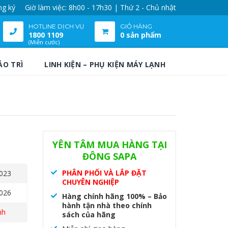
ng ký
Giờ làm việc: 8h00 - 17h30 | Thứ 2 - Chủ nhật
HOTLINE DỊCH VỤ
GIỎ HÀNG
1800 1109
0 sản phẩm
(Miễn cước)
ẢO TRÌ
LINH KIỆN – PHỤ KIỆN MÁY LẠNH
YÊN TÂM MUA HÀNG TẠI
ĐÔNG SAPA
PHÂN PHỐI VÀ LẮP ĐẶT
023
CHUYÊN NGHIỆP
026
Hàng chính hãng 100% – Bảo
hành tận nhà theo chính
nh
sách của hãng