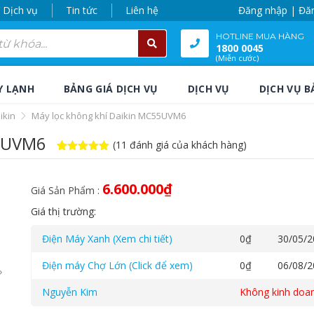
Dịch vụ
Tin tức
Liên hệ
Đăng nhập | Đă
HOTLINE MUA HÀNG
1800 0045
(Miễn cước)
Y LẠNH
BẢNG GIÁ DỊCH VỤ
DỊCH VỤ
DỊCH VỤ B
ikin
Máy lọc không khí Daikin MC55UVM6
55UVM6
(
11
đánh giá của khách hàng)
5
11
trên 5
dựa trên
đánh giá
6.600.000
₫
Giá Sản Phẩm :
Giá thị trường:
Điện Máy Xanh (Xem chi tiết)
0
₫
30/05/2
Điện máy Chợ Lớn (Click để xem)
0
₫
06/08/2
Nguyễn Kim
Không kinh doa