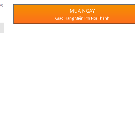
MUA NGAY
Giao Hàng Miễn Phí Nội Thành
Danh mục:
Máy Lọc Không Khí
,
Máy lọc không khí Daikin