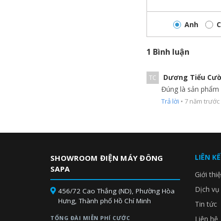
Phin lọc tĩnh điện HEPA
Anh
C
Được trang bị phin lọc hiệu suất cao lọc được 99.97
Phin lọc hút bụi hiệu quả bằng lực tỉnh điện, bui khó
1 Bình luận
bụi dựa vào độ mịn của lưới lọc. Vì vậy không khí lớn
lượng không khí nhiều hơn
Dương Tiểu Cư
TC
Đúng là sản phẩm củ
Trả lời
•
7 năm trước
LIÊN K
SHOWROOM ĐIỆN MÁY ĐÔNG
SAPA
Giới thi
Dịch vụ
456/72 Cao Thắng (ND), Phường Hòa
Hưng, Thành phố Hồ Chí Minh
Tin tức
TỔNG ĐÀI MIỄN PHÍ CƯỚC
Liên hệ