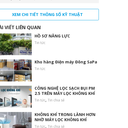
XEM CHI TIẾT THÔNG SỐ KỸ THUẬT
ÀI VIẾT LIÊN QUAN
HỒ SƠ NĂNG LỰC
Tin tức
Kho hàng Điện máy Đông SaPa
Tin tức
CÔNG NGHỆ LỌC SẠCH BỤI PM
2.5 TRÊN MÁY LỌC KHÔNG KHÍ
,
Tin tức
Tin chia sẻ
KHÔNG KHÍ TRONG LÀNH HƠN
NHỜ MÁY LỌC KHÔNG KHÍ
,
Tin tức
Tin chia sẻ