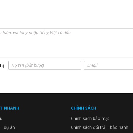
hị
ẾT NHANH
CHÍNH SÁCH
ệu
Chính sách bảo mật
 – dự án
Chính sách đổi trả – bảo hành