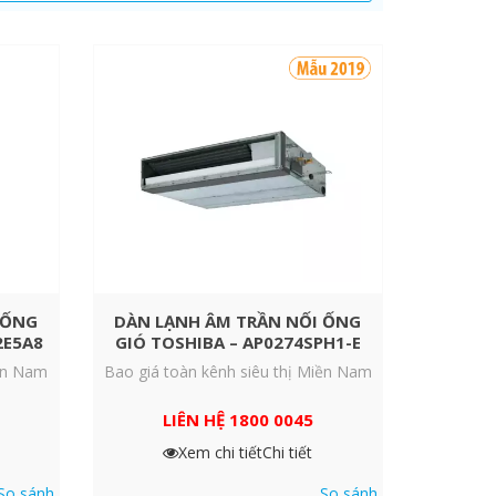
 ỐNG
DÀN LẠNH ÂM TRẦN NỐI ỐNG
2E5A8
GIÓ TOSHIBA – AP0274SPH1-E
iền Nam
Bao giá toàn kênh siêu thị Miền Nam
LIÊN HỆ 1800 0045
Xem chi tiết
Chi tiết
So sánh
So sánh