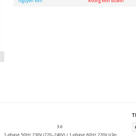
Nguyễn Kim
Không kinh doanh
Danh mục:
Hệ thống VRF
,
VRF Toshiba
Thẻ:
dàn lạnh tủ đứng
lạnh vrf
,
máy lạnh toshiba
,
MML - AP0124BH1-E
T
3.6
1-phase 50Hz 230V (220–240V) / 1-phase 60Hz 220V (cần