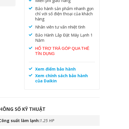
Miễn phí giao hàng
Bảo hành sản phẩm nhanh gọn
chỉ với số điện thoại của khách
,
dàn
hàng
Nhân viên tư vấn nhiệt tình
Bảo Hành Lắp Đặt Máy Lạnh 1
Năm
HỔ TRỢ TRẢ GÓP QUA THẺ
TÍN DỤNG
Xem điểm bảo hành
Xem chính sách bảo hành
của Daikin
HÔNG SỐ KỸ THUẬT
Công suất làm lạnh
1.25 HP