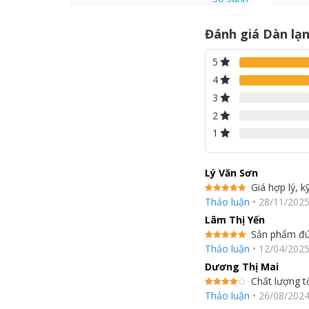
Đánh giá Dàn lạ
5
4
3
2
1
Lý Văn Sơn
Giá hợp lý, k
Được xếp
Thảo luận
•
28/11/202
hạng
5
5
sao
Lâm Thị Yến
Sản phẩm đún
Được xếp
Thảo luận
•
12/04/202
hạng
5
5
sao
Dương Thị Mai
Chất lượng t
Được
Thảo luận
•
26/08/202
xếp hạng
4
5 sao