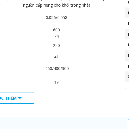
nguồn cấp riêng cho khối trong nhà)
0.056/0.058
600
74
220
21
460/400/300
19
ø9.5
ỌC THÊM
ø6.4
20 (Polyvinyl chloride tube
36/34/3