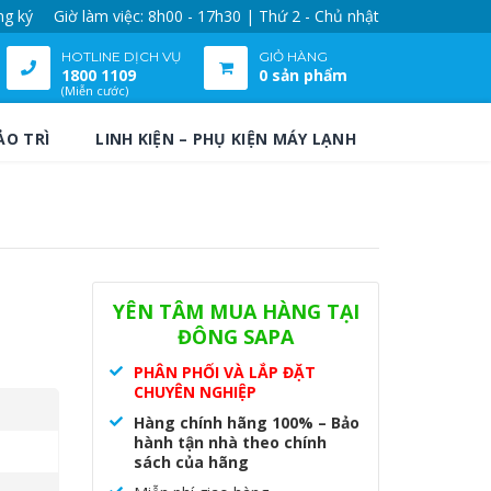
ng ký
Giờ làm việc: 8h00 - 17h30 | Thứ 2 - Chủ nhật
HOTLINE DỊCH VỤ
GIỎ HÀNG
1800 1109
0 sản phẩm
(Miễn cước)
ẢO TRÌ
LINH KIỆN – PHỤ KIỆN MÁY LẠNH
YÊN TÂM MUA HÀNG TẠI
ĐÔNG SAPA
PHÂN PHỐI VÀ LẮP ĐẶT
CHUYÊN NGHIỆP
Hàng chính hãng 100% – Bảo
hành tận nhà theo chính
sách của hãng