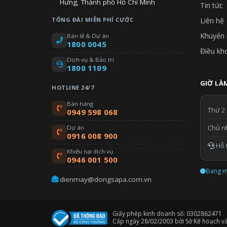
Hưng, Thành phố Hồ Chí Minh
Tin tức
TỔNG ĐÀI MIỄN PHÍ CƯỚC
Liên hệ
Khuyến 
Bán lẻ & Dự án
1800 0045
Điều kh
Dịch vụ & Bảo trì
1800 1109
GIỜ LÀM
HOTLINE 24/7
Bán hàng
Thứ 2 
0949 598 068
Chủ n
Dự án
0916 008 900
Hỗ t
Khiếu nại dịch vụ
0946 001 500
Đang m
dienmay@dongsapa.com.vn
Giấy phép kinh doanh số: 0302862471
Cấp ngày 28/02/2003 bởi Sở Kế hoạch v