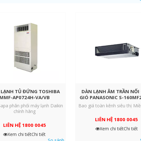
ịu
 kiệm không gian lắp đặt.
làm mát tối ưu mà vẫn đảm bảo tiết kiệm hiệu quả.
thiết bị dễ dàng, nhanh gọn.
 LẠNH TỦ ĐỨNG TOSHIBA
DÀN LẠNH ÂM TRẦN NỐI
MMF-AP0724H-VA/VB
GIÓ PANASONIC S-160MF
apa phân phối máy lạnh Daikin
Bao giá toàn kênh siêu thị M
chính hãng
LIÊN HỆ 1800 0045
LIÊN HỆ 1800 0045
Xem chi tiết
Chi tiết
Xem chi tiết
Chi tiết
So sánh