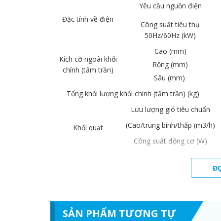
Yêu cầu nguồn điện
Đặc tính về điện
Công suất tiêu thụ
50Hz/60Hz (kW)
Cao (mm)
Kích cỡ ngoài khối
Rộng (mm)
chính (tấm trần)
Sâu (mm)
Tổng khối lượng khối chính (tấm trần) (kg)
Lưu lượng gió tiêu chuẩn
(Cao/trung bình/thấp (m3/h)
Khối quạt
Công suất động cơ (W)
Phần khí (mm)
Đ
Phần lỏng (mm)
Ống nối
Lỗ thoát nước (đường kính
quy đổi) (mm)
SẢN PHẨM TƯƠNG TỰ
Độ ồn (áp suất âm) (cao/trung bình/thấp) (dB(A))