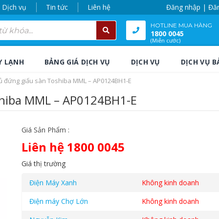
Dịch vụ
Tin tức
Liên hệ
Đăng nhập | Đă
HOTLINE MUA HÀNG
1800 0045
(Miễn cước)
Y LẠNH
BẢNG GIÁ DỊCH VỤ
DỊCH VỤ
DỊCH VỤ B
tủ đứng giấu sàn Toshiba MML – AP0124BH1-E
shiba MML – AP0124BH1-E
Giá Sản Phẩm :
Liên hệ 1800 0045
Giá thị trường
Điện Máy Xanh
Không kinh doanh
Điện máy Chợ Lớn
Không kinh doanh