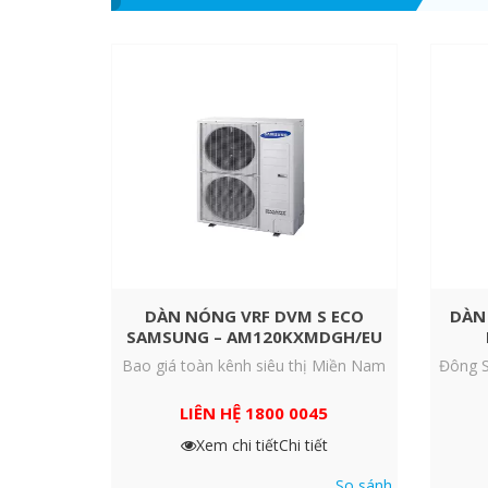
Đặc điểm nổi bật
Luồng gió mát mẻ, đem lại cảm giác thoải mái, dễ ch
Được lắp dưới cửa sổ để làm mát căn phòng, giúp tiết
Cập nhật công nghệ hiện đại nhất, đem lại hiệu quả 
Thiết kế quạt và ống nước đơn giản giúp việc bảo trì 
DÀN NÓNG VRF DVM S ECO
DÀN
SAMSUNG – AM120KXMDGH/EU
Bao giá toàn kênh siêu thị Miền Nam
Đông S
LIÊN HỆ 1800 0045
Xem chi tiết
Chi tiết
So sánh