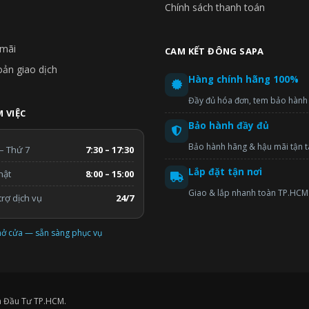
Chính sách thanh toán
mãi
CAM KẾT ĐÔNG SAPA
oản giao dịch
Hàng chính hãng 100%
Đầy đủ hóa đơn, tem bảo hành
 VIỆC
Bảo hành đầy đủ
Bảo hành hãng & hậu mãi tận 
– Thứ 7
7:30 – 17:30
Lắp đặt tận nơi
hật
8:00 – 15:00
Giao & lắp nhanh toàn TP.HCM
rợ dịch vụ
24/7
ở cửa — sẵn sàng phục vụ
à Đầu Tư TP.HCM.