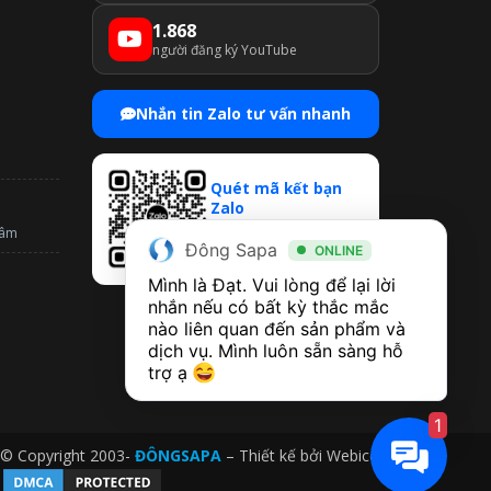
1.868
người đăng ký YouTube
Nhắn tin Zalo tư vấn nhanh
Quét mã kết bạn
Zalo
Mở Zalo → Quét QR để
tâm
Đông Sapa
chat & nhận ưu đãi
ONLINE
Mình là Đạt. Vui lòng để lại lời 
nhắn nếu có bất kỳ thắc mắc 
nào liên quan đến sản phẩm và 
dịch vụ. Mình luôn sẵn sàng hỗ 
trợ ạ 
1
© Copyright 2003-
ĐÔNGSAPA
– Thiết kế bởi
Webico