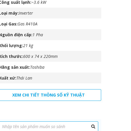
Công suất lạnh
~3.6 kW
Loại máy
Inverter
Loại Gas
Gas R410A
Nguồn điện cấp
1 Pha
Khối lượng
21 kg
Kích thước
600 x 74 x 220mm
Hãng sản xuất
Toshiba
Xuất xứ
Thái Lan
XEM CHI TIẾT THÔNG SỐ KỸ THUẬT