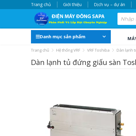
Trang chủ
Giới thiệu
Dịch vụ – dự án
Danh mục sản phẩm
MÁ
Trang chủ
Hệ thống VRF
VRF Toshiba
Dàn lạnh 
Dàn lạnh tủ đứng giấu sàn To