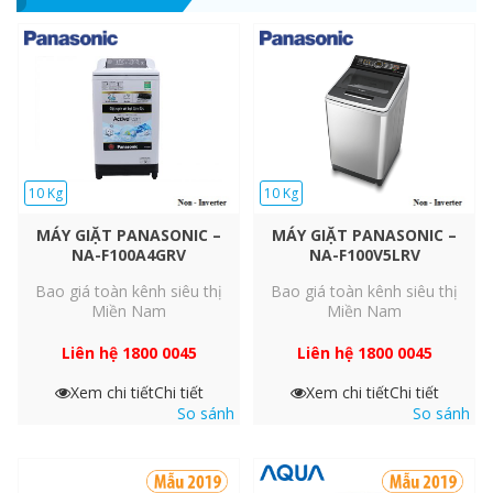
sợi vải và không bám cặn trên quần áo*, không còn lo ngứa
ngáy hay dị ứng.
10 Kg
10 Kg
MÁY GIẶT PANASONIC –
MÁY GIẶT PANASONIC –
NA-F100A4GRV
NA-F100V5LRV
Bao giá toàn kênh siêu thị
Bao giá toàn kênh siêu thị
Miền Nam
Miền Nam
Liên hệ 1800 0045
Liên hệ 1800 0045
*So sánh với dòng máy giặt Samsung không có Magic
Xem chi tiết
Chi tiết
Xem chi tiết
Chi tiết
Dispenser.
So sánh
So sánh
Giặt Sạch Sâu Hiệu Quả
Chế Độ Giặt Kỹ Intensive Wash