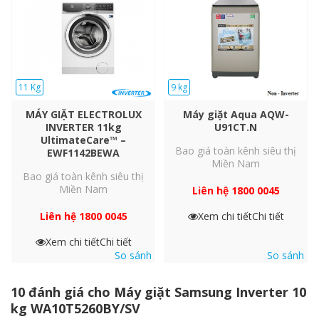
Chế độ Intensive Wash có thể được sử dụng trong bất kỳ quy
trình giặt nào.* Nhanh chóng hòa tan bột giặt và giúp nước
thẩm thấu sâu vào vải, nhằm loại bỏ hiệu quả các vết bẩn cứng
đầu như trà, rượu hoặc mỹ phẩm.
11 Kg
9 kg
MÁY GIẶT ELECTROLUX
Máy giặt Aqua AQW-
INVERTER 11kg
U91CT.N
UltimateCare™ –
Bao giá toàn kênh siêu thị
EWF1142BEWA
Miền Nam
Bao giá toàn kênh siêu thị
Miền Nam
Liên hệ 1800 0045
Liên hệ 1800 0045
Xem chi tiết
Chi tiết
Xem chi tiết
Chi tiết
So sánh
So sánh
*Có sẵn trong tất cả các quy trình , trừ Quick Cycle và Delicate
10 đánh giá cho
Máy giặt Samsung Inverter 10
Cycle.
kg WA10T5260BY/SV