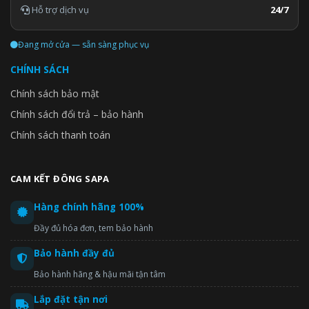
máy giặt với cửa đóng mềm Soft Close. Bộ giảm chấn tự động
Hỗ trợ dịch vụ
24/7
giúp làm chậm chuyển động của cửa máy giặt. Cửa kính cường
lực cho phép bạn theo dõi hoạt động bên trong lồng giặt mà
Đang mở cửa — sẵn sàng phục vụ
không cần mở nắp. Mặt kính với độ bền cao, hạn chế tình trạng
trầy xước và hư hỏng.
CHÍNH SÁCH
Chính sách bảo mật
Chính sách đổi trả – bảo hành
Chính sách thanh toán
CAM KẾT ĐÔNG SAPA
Hàng chính hãng 100%
Đầy đủ hóa đơn, tem bảo hành
Bảo hành đầy đủ
Bảo hành hãng & hậu mãi tận tâm
Lắp đặt tận nơi