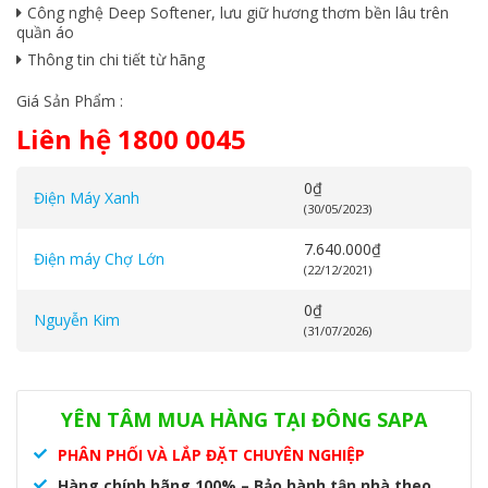
Công nghệ Deep Softener, lưu giữ hương thơm bền lâu trên
quần áo
Thông tin chi tiết từ hãng
Giá Sản Phẩm :
Liên hệ 1800 0045
0
₫
Điện Máy Xanh
(30/05/2023)
7.640.000
₫
Điện máy Chợ Lớn
(22/12/2021)
0
₫
Nguyễn Kim
(31/07/2026)
Danh mục:
Máy giặt
,
Máy giặt Samsung
YÊN TÂM MUA HÀNG TẠI ĐÔNG SAPA
PHÂN PHỐI VÀ LẮP ĐẶT CHUYÊN NGHIỆP
Hàng chính hãng 100% – Bảo hành tận nhà theo