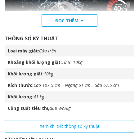
ĐỌC THÊM
THÔNG SỐ KỸ THUẬT
Loại máy giặt
Cửa trên
Khoảng khối lượng giặt
Từ 9 -10kg
*Dựa trên so sánh nội bộ và được so sánh với mẫu máy giặt
Khối lượng giặt
10kg
Samsung thông thường.
Giặt Sạch Sâu
Kích thước
Cao 107.5 cm – Ngang 61 cm – Sâu 67.5 cm
Chống Xoắn Rối
Khối lượng
41 kg
Công suất tiêu thụ
8.8 Wh/kg
Mâm Giặt Wobble
Công nghệ Wobble với thiết kế mâm giặt độc đáo tạo ra luồng
Xem chi tiết thông số kỹ thuật
nước đa chiều, giúp đánh bật vết bẩn hiệu quả, đồng thời giảm
ma sát quần áo, bảo vệ quần áo tốt hơn và giảm nhăn nhúm