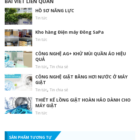
BÀI VIẾT LIÊN QUAN
sau khi giặt.
HỒ SƠ NĂNG LỰC
Tin tức
Kho hàng Điện máy Đông SaPa
Tin tức
CÔNG NGHỆ AG+ KHỬ MÙI QUẦN ÁO HIỆU
QUẢ
,
Tin tức
Tin chia sẻ
CÔNG NGHỆ GIẶT BẰNG HƠI NƯỚC Ở MÁY
GIẶT
,
Tin tức
Tin chia sẻ
Hạn Chế Tối Đa Cặn Bột
Giặt
THIẾT KẾ LỒNG GIẶT HOÀN HẢO DÀNH CHO
MÁY GIẶT
Tin tức
Hộp Đánh Tan Bột Giặt Magic Dispenser
Hộp đánh tan bột giặt tích hợp cánh quạt xoay tạo dòng nước
SẢN PHẨM TƯƠNG TỰ
xoáy mạnh để đánh tan bột giặt, giúp nước giặt len lỏi vào từng