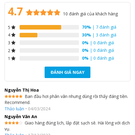
Lưu Giữ Hương Thơm Bền
Lâu
4.7
10
đánh giá của khách hàng
4.7
10
trên 5
Công Nghệ Deep Softener
70%
| 7 đánh giá
5
dựa trên
đánh giá
30%
| 3 đánh giá
4
Công nghệ Deep Softener tối ưu quy trình xả, giúp lưu giữ hương
0%
| 0 đánh giá
3
thơm bền lâu hơn với cùng một lượng nước xả vải.
0%
| 0 đánh giá
2
0%
| 0 đánh giá
1
ĐÁNH GIÁ NGAY
Nguyễn Thị Hoa
Ban đầu hơi phân vân nhưng dùng rồi thấy đáng tiền.
Recommend.
Được xếp
hạng
5
5
Thảo luận
•
04/03/2024
sao
Nguyễn Văn An
Giao hàng đúng lịch, lắp đặt sạch sẽ. Hài lòng với dịch
vụ.
Được
Lọc Sạch Xơ Vải
xếp hạng
4
5 sao