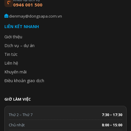
0946 001 500
dienmay@dongsapa.com.vn
LIÊN KẾT NHANH
Giới thiệu
Dịch vụ – dự án
Tin tức
Liên hệ
Khuyến mãi
Điều khoản giao dịch
Cửa Đóng Mềm Tự Động
GIỜ LÀM VIỆC
Cửa Máy Giặt Soft Close
Thứ 2 – Thứ 7
7:30 – 17:30
Chủ nhật
8:00 – 15:00
Không cần lo lắng bởi những tiếng sập bất ngờ mỗi khi đóng