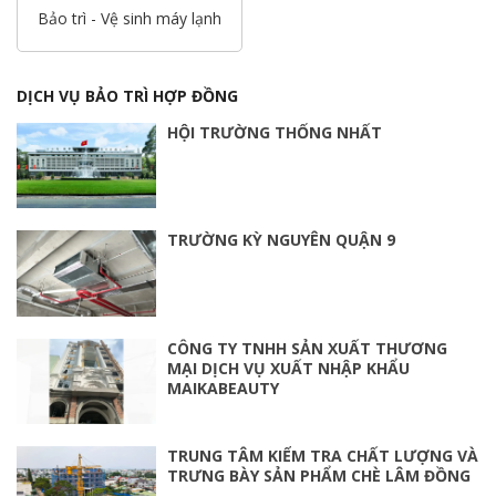
Bảo trì - Vệ sinh máy lạnh
DỊCH VỤ BẢO TRÌ HỢP ĐỒNG
HỘI TRƯỜNG THỐNG NHẤT
TRƯỜNG KỲ NGUYÊN QUẬN 9
CÔNG TY TNHH SẢN XUẤT THƯƠNG
MẠI DỊCH VỤ XUẤT NHẬP KHẨU
MAIKABEAUTY
TRUNG TÂM KIỂM TRA CHẤT LƯỢNG VÀ
TRƯNG BÀY SẢN PHẨM CHÈ LÂM ĐỒNG