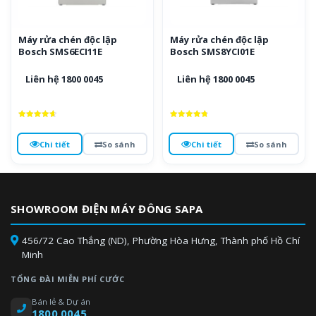
Máy rửa chén độc lập
Máy rửa chén độc lập
Bosch SMS6ECI11E
Bosch SMS8YCI01E
Liên hệ 1800 0045
Liên hệ 1800 0045
Được xếp
Được xếp
hạng
hạng
4.7
4.8
Chi tiết
So sánh
Chi tiết
So sánh
5 sao
5 sao
SHOWROOM ĐIỆN MÁY ĐÔNG SAPA
456/72 Cao Thắng (ND), Phường Hòa Hưng, Thành phố Hồ Chí
Minh
TỔNG ĐÀI MIỄN PHÍ CƯỚC
Bán lẻ & Dự án
1800 0045