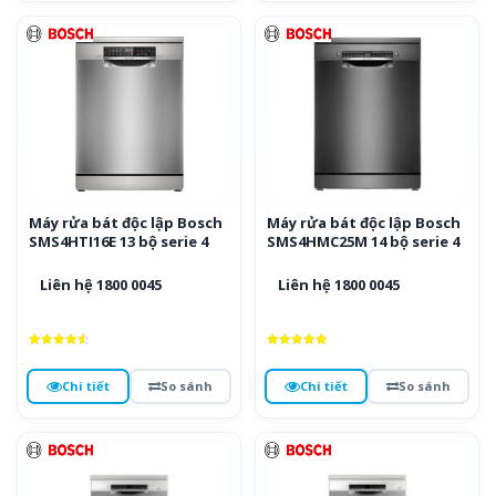
Máy rửa bát độc lập Bosch
Máy rửa bát độc lập Bosch
SMS4HTI16E 13 bộ serie 4
SMS4HMC25M 14 bộ serie 4
Liên hệ 1800 0045
Liên hệ 1800 0045
Được xếp
Được xếp
hạng
hạng
4.6
4.9
Chi tiết
So sánh
Chi tiết
So sánh
5 sao
5 sao