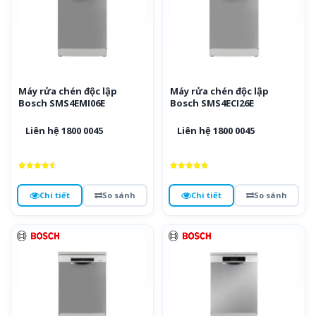
Máy rửa chén độc lập
Máy rửa chén độc lập
Bosch SMS4EMI06E
Bosch SMS4ECI26E
Liên hệ 1800 0045
Liên hệ 1800 0045
Được xếp
Được xếp
hạng
hạng
4.6
4.8
Chi tiết
So sánh
Chi tiết
So sánh
5 sao
5 sao