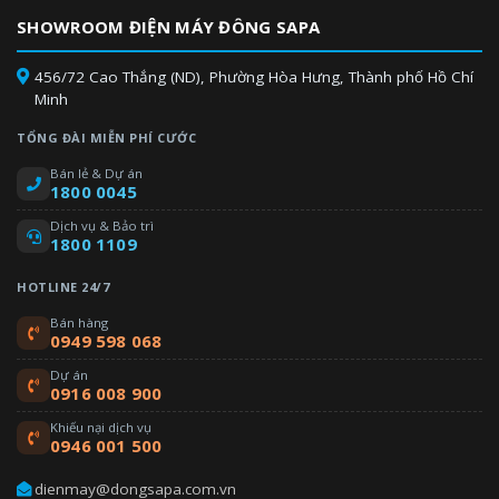
SHOWROOM ĐIỆN MÁY ĐÔNG SAPA
456/72 Cao Thắng (ND), Phường Hòa Hưng, Thành phố Hồ Chí
Minh
*Kiểm soát nhiệt độ dầu tiên tiến
TỔNG ĐÀI MIỄN PHÍ CƯỚC
Việc kiểm soát nhiệt độ dầu hiệu quả làm giảm sự tiêu thụ điện
năng dự phòng lên đến 82,7%* hàng năm so với các model
Bán lẻ & Dự án
thông thường. Năng lượng dự phòng cần thiết để làm nóng dầu,
1800 0045
thường tiêu tốn năng lượng đáng kể, đã được giảm thiểu khi hệ
Dịch vụ & Bảo trì
thống điều hòa ngừng hoạt động.
1800 1109
*Dải nhiệt độ hoạt động rộng lên đến 49°C
HOTLINE 24/7
Bán hàng
0949 598 068
Dự án
0916 008 900
Khiếu nại dịch vụ
0946 001 500
*Tính năng I-demand
dienmay@dongsapa.com.vn