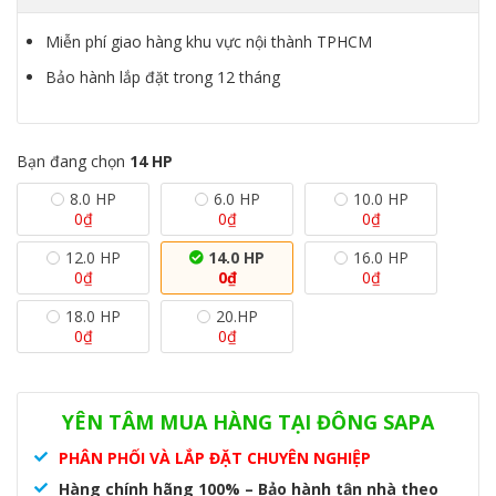
Miễn phí giao hàng khu vực nội thành TPHCM
Bảo hành lắp đặt trong 12 tháng
Bạn đang chọn
14 HP
8.0 HP
6.0 HP
10.0 HP
0
₫
0
₫
0
₫
12.0 HP
14.0 HP
16.0 HP
0
₫
0
₫
0
₫
18.0 HP
20.HP
0
₫
0
₫
Danh mục:
Dàn nóng VRV A
,
Hệ thống VRV
Thẻ:
14 HP
,
dàn
nóng VRV
,
Dàn nóng VRV A
,
RXQ14AYM
,
RXQ14AYM(W)
YÊN TÂM MUA HÀNG TẠI ĐÔNG SAPA
PHÂN PHỐI VÀ LẮP ĐẶT CHUYÊN NGHIỆP
Hàng chính hãng 100% – Bảo hành tận nhà theo