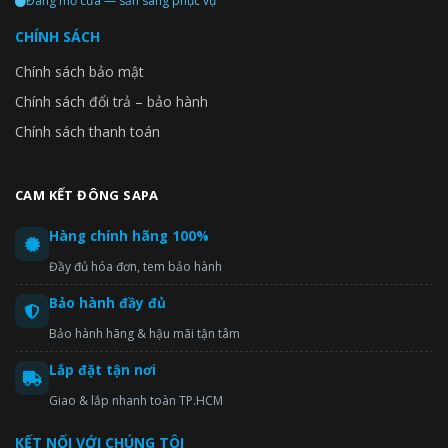
Đang mở cửa — sẵn sàng phục vụ
thừa hoặc thiếu.
CHÍNH SÁCH
Chính sách bảo mật
Chính sách đổi trả – bảo hành
Chính sách thanh toán
CAM KẾT ĐÔNG SAPA
Hàng chính hãng 100%
*Lắp đặt dễ dàng và chất lượng cao
Đầy đủ hóa đơn, tem bảo hành
Chức năng tự động nạp môi chất lạnh sẽ tự động hóa việc nạp
Bảo hành đầy đủ
một lượng môi chất lạnh thích hợp và đóng van chặn một cách
đơn giản bằng cách nhấn nút sau khi đã nạp trước.
Bảo hành hãng & hậu mãi tận tâm
Lắp đặt tận nơi
Giao & lắp nhanh toàn TP.HCM
KẾT NỐI VỚI CHÚNG TÔI