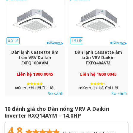
Tối ưu trong việc chỉ cung cấp cho những dàn lạnh cần thiết
4.0 HP
1.5 HP
Dàn lạnh Cassette âm
Dàn lạnh Cassette âm
trần VRV Daikin
trần VRV Daikin
FXFQ100AVM
FXFQ40AVM
Liên hệ 1800 0045
Liên hệ 1800 0045
Tính năng
Smart VRT
đảm bảo tiết kiệm năng lượng hiệu quả
Xem chi tiết
Chi tiết
Xem chi tiết
Chi tiết
và điều hòa không khí thoải mái để đáp ứng các điều kiện vận
Được xếp
Được xếp
hạng
hạng
So sánh
So sánh
hành thực tế.
4.7
4.4
5 sao
5 sao
• Giảm tải máy nén và giảm thiểu tổn thất khi vận hành nên tiết
10 đánh giá cho
Dàn nóng VRV A Daikin
kiệm năng lượng
Inverter RXQ14AYM – 14.0HP
• Kiểm soát công suất theo tải để đảm bảo nhiệt độ phòng
không đổi mang lại sự thoải mái hơn.
4.8