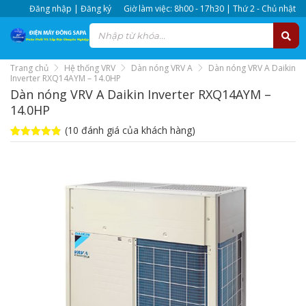
Đăng nhập | Đăng ký
Giờ làm việc: 8h00 - 17h30 | Thứ 2 - Chủ nhật
Trang chủ
Hệ thống VRV
Dàn nóng VRV A
Dàn nóng VRV A Daikin
Inverter RXQ14AYM – 14.0HP
Dàn nóng VRV A Daikin Inverter RXQ14AYM –
14.0HP
(
10
đánh giá của khách hàng)
4.8
10
trên 5
dựa trên
đánh giá