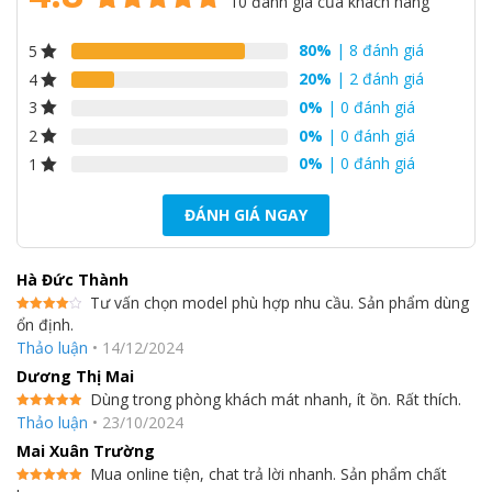
10
đánh giá của khách hàng
4.8
10
trên 5
Sử dụng tối ưu điều khiển Smart VRT và điều khiển
80%
| 8 đánh giá
5
dựa trên
VRT
đánh giá
20%
| 2 đánh giá
4
0%
| 0 đánh giá
3
0%
| 0 đánh giá
2
0%
| 0 đánh giá
1
ĐÁNH GIÁ NGAY
Hà Đức Thành
Tư vấn chọn model phù hợp nhu cầu. Sản phẩm dùng
ổn định.
Được
xếp hạng
Thảo luận
•
14/12/2024
4
5 sao
Dương Thị Mai
Cải tiến công nghệ phần cứng
Dùng trong phòng khách mát nhanh, ít ồn. Rất thích.
*Máy nén Xoắn Ốc (Scroll) thế hệ mới
Được xếp
Thảo luận
•
23/10/2024
hạng
5
5
sao
Giảm tối thiểu rò rỉ môi chất lạnh trong quá trình hoạt động khi
Mai Xuân Trường
tải thấp
Mua online tiện, chat trả lời nhanh. Sản phẩm chất