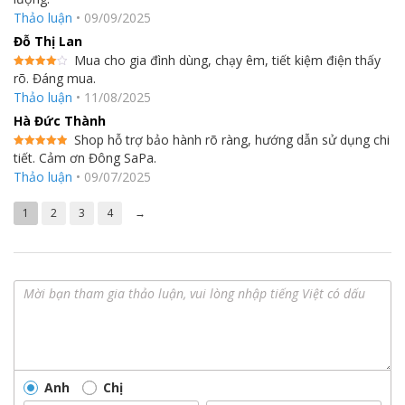
– Chức năng tự nhận diện nồi chảo.
hạng
5
5
Thảo luận
•
09/09/2025
sao
– Bếp từ Bosch sẽ tự động tắt khi không sử dụng và quá nhiệt,
Đỗ Thị Lan
phòng tránh nguy cơ cháy nổ, hỏa hoạn.
Mua cho gia đình dùng, chạy êm, tiết kiệm điện thấy
rõ. Đáng mua.
Được
xếp hạng
Thảo luận
•
11/08/2025
4
5 sao
Hà Đức Thành
Shop hỗ trợ bảo hành rõ ràng, hướng dẫn sử dụng chi
tiết. Cảm ơn Đông SaPa.
Được xếp
hạng
5
5
Thảo luận
•
09/07/2025
sao
1
2
3
4
→
Lưu ý khi sử dụng
Anh
Chị