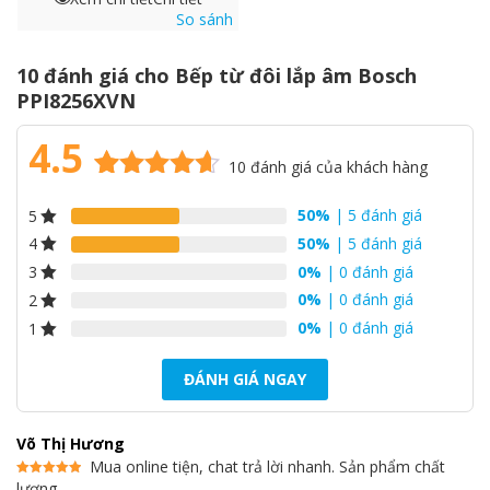
hạng
So sánh
4.8
5 sao
10 đánh giá cho
Bếp từ đôi lắp âm Bosch
PPI8256XVN
4.5
10
đánh giá của khách hàng
4.5
10
trên 5
50%
| 5 đánh giá
5
dựa trên
đánh giá
50%
| 5 đánh giá
4
Tính năng an toàn
0%
| 0 đánh giá
3
0%
| 0 đánh giá
2
– Tính năng khoá bảng điều khiển giúp đảm bảo an toàn cho trẻ
0%
| 0 đánh giá
1
nhỏ, tránh trường hợp trẻ nghịch ngợm bấm lung tung làm thay
đổi chương trình nấu gây nguy hiểm.
ĐÁNH GIÁ NGAY
– Tính năng chống tràn tự động ngắt bếp khi nước bị tràn đến
bảng điều khiển, giúp bếp sạch sẽ, an toàn.
Võ Thị Hương
– Cảnh báo mặt bếp nóng, giảm thiểu khả năng rủi ro bị bỏng.
Mua online tiện, chat trả lời nhanh. Sản phẩm chất
lượng.
Được xếp