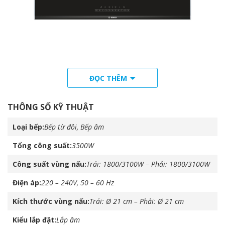
Thiết kế, chất liệu
ĐỌC THÊM
– Bếp từ đôi với màu đen chủ đạo và viền xám xung quanh,
được thiết kế lắp âm cùng hai vùng nấu đem đến sự tiện lợi và
THÔNG SỐ KỸ THUẬT
sang trọng cho căn bếp của bạn.
Loại bếp
Bếp từ đôi, Bếp âm
– Mặt bếp được làm từ kính Ceramic – Schott Ceran (Đức), với
khả năng chịu lực và chịu nhiệt tốt, dễ vệ sinh.
Tổng công suất
3500W
Công suất vùng nấu
Trái: 1800/3100W – Phải: 1800/3100W
Điện áp
220 – 240V, 50 – 60 Hz
Kích thước vùng nấu
Trái: Ø 21 cm – Phải: Ø 21 cm
Kiểu lắp đặt
Lắp âm