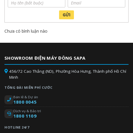
– Lau chùi nhẹ nhàng để tránh trầy xước bề mặt bếp.
– Không tự ý lắp đặt, di chuyển bếp để tránh rủi ro.
GỬI
– Không nên nấu ăn với công suất tối đa quá lâu vì có thể làm
giảm tuổi thọ của bếp.
Chưa có bình luận nào
– Đọc kỹ hướng dẫn sử dụng sản phẩm.
SHOWROOM ĐIỆN MÁY ĐÔNG SAPA
456/72 Cao Thắng (ND), Phường Hòa Hưng, Thành phố Hồ Chí
Minh
TỔNG ĐÀI MIỄN PHÍ CƯỚC
Bán lẻ & Dự án
1800 0045
Dịch vụ & Bảo trì
1800 1109
HOTLINE 24/7