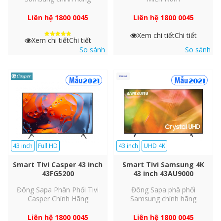
Liên hệ 1800 0045
Liên hệ 1800 0045
Xem chi tiết
Chi tiết
Tái hiện những khung hình có chiều sâu với
UHD
Xem chi tiết
Chi tiết
Được xếp
hạng
So sánh
So sánh
Dimming
4.9
5 sao
Công nghệ UHD Dimming chia hình ảnh thành từng khối nhỏ để
tối ưu hóa màu sắc, độ nét và độ tương phản cho hình ảnh trở
nên chân thực và sống động đến bất ngờ.
43 inch
Full HD
43 inch
UHD 4K
Smart Tivi Casper 43 inch
Smart Tivi Samsung 4K
43FG5200
43 inch 43AU9000
Đông Sapa Phân Phối Tivi
Đông Sapa phâ phối
Casper Chính Hãng
Samsung chính hãng
Liên hệ 1800 0045
Liên hệ 1800 0045