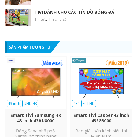
TIVI DÀNH CHO CÁC TÍN ĐỒ BÓNG ĐÁ
,
Tin tức
Tin chia sẻ
Trải nghiệm hình ảnh đầy màu sắc nhờ công
SẢN PHẨM TƯƠNG TỰ
nghệ
Purcolor
Cảm nhận hình ảnh chân thực, sống động trong từng khung hình
với công nghệ PurColor. Lạc vào thế giới đầy màu sắc, đắm
chìm trong từng khoảnh khắc sắc nét đến kinh ngạc.
43 inch
UHD 4K
43"
Full HD
Smart Tivi Samsung 4K
Smart Tivi Casper 43 inch
43 inch 43AU8000
43FG5000
Đông Sapa phâ phối
Bao giá toàn kênh siêu thị
Samsung chính hãng
Miền Nam