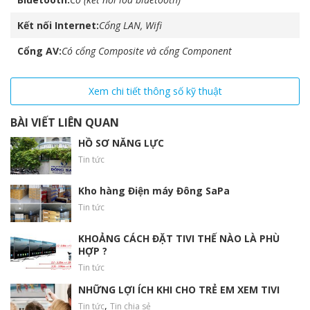
Kết nối Internet
Cổng LAN, Wifi
Cổng AV
Có cổng Composite và cổng Component
Xem chi tiết thông số kỹ thuật
BÀI VIẾT LIÊN QUAN
HỒ SƠ NĂNG LỰC
Tin tức
Kho hàng Điện máy Đông SaPa
Công nghệ
HDR
nâng cao độ tương phản trên
Tin tức
từng khung hình
KHOẢNG CÁCH ĐẶT TIVI THẾ NÀO LÀ PHÙ
HỢP ?
Tin tức
NHỮNG LỢI ÍCH KHI CHO TRẺ EM XEM TIVI
,
Tin tức
Tin chia sẻ