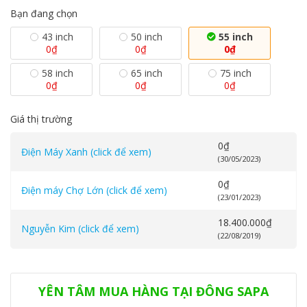
Bạn đang chọn
43 inch
50 inch
55 inch
0
₫
0
₫
0
₫
58 inch
65 inch
75 inch
0
₫
0
₫
0
₫
Giá thị trường
0
₫
Điện Máy Xanh (click để xem)
(30/05/2023)
0
₫
Điện máy Chợ Lớn (click để xem)
(23/01/2023)
18.400.000
₫
Nguyễn Kim (click để xem)
(22/08/2019)
Danh mục:
Gian hàng Samsung
,
Tivi
,
Tivi Samsung
YÊN TÂM MUA HÀNG TẠI ĐÔNG SAPA