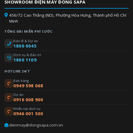
SHOWROOM ĐIỆN MÁY ĐÔNG SAPA
thức các chương trình TV trực tiếp một cách đơn giản và nhanh
chóng, tất cả tại một nơi.
456/72 Cao Thắng (ND), Phường Hòa Hưng, Thành phố Hồ Chí
Minh
TỔNG ĐÀI MIỄN PHÍ CƯỚC
Bán lẻ & Dự án
1800 0045
Dịch vụ & Bảo trì
1800 1109
HOTLINE 24/7
Bán hàng
0949 598 068
Hỗ trợ nhiều cổng kết nối phổ biến
Dự án
0916 008 900
Khiếu nại dịch vụ
0946 001 500
dienmay@dongsapa.com.vn