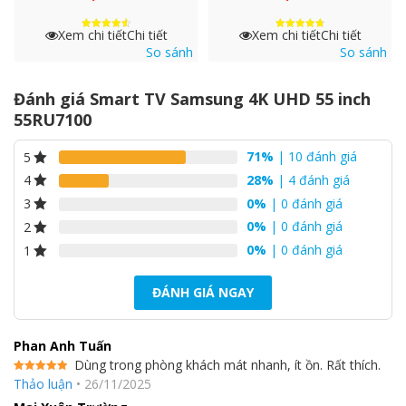
Trải nghiệm âm thanh vòm sống động nhờ công
nghệ
Dolby Digital Plus
Xem chi tiết
Chi tiết
Xem chi tiết
Chi tiết
Được xếp
Được xếp
hạng
hạng
So sánh
So sánh
4.6
4.8
Bên cạnh 2 loa với tổng công suất 20 W, tivi Samsung còn được
5 sao
5 sao
trang bị công nghệ âm thanh Dolby Digital Plus phát ra những
Đánh giá Smart TV Samsung 4K UHD 55 inch
âm thanh đa chiều, liền mạch và lan toả khắp căn phòng, cho
55RU7100
bạn cảm giác như đang ngồi trực tiếp tại rạp hát.
71%
| 10 đánh giá
5
28%
| 4 đánh giá
4
0%
| 0 đánh giá
3
0%
| 0 đánh giá
2
0%
| 0 đánh giá
1
ĐÁNH GIÁ NGAY
Phan Anh Tuấn
Dùng trong phòng khách mát nhanh, ít ồn. Rất thích.
Hệ điều hành Tizen OS khoa học, dễ sử dụng
Được xếp
Thảo luận
•
26/11/2025
hạng
5
5
sao
Smart Tivi Samsung còn được tích hợp sẵn những ứng dụng phổ