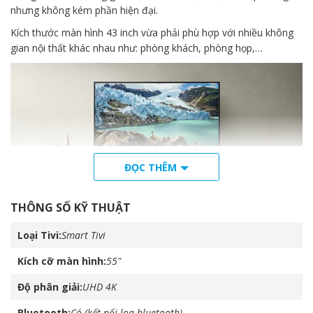
nhưng không kém phần hiện đại.
Kích thước màn hình 43 inch vừa phải phù hợp với nhiều không
gian nội thất khác nhau như: phòng khách, phòng họp,…
ĐỌC THÊM
THÔNG SỐ KỸ THUẬT
Loại Tivi
Smart Tivi
Độ phân giải Ultra HD 4K cho hình ảnh sắc nét
Kích cỡ màn hình
55"
Cảm nhận hình ảnh sắc nét, tối ưu trong mọi điều kiện với TV
UHD 4K sở hữu số lượng điểm ảnh gấp 4 lần TV FHD. Cảm nhận
Độ phân giải
UHD 4K
từng chi tiết nhỏ nhất và đắm chìm trong từng khung hình thật
như cuộc sống
Bluetooth
Có (kết nối loa bluetooth)