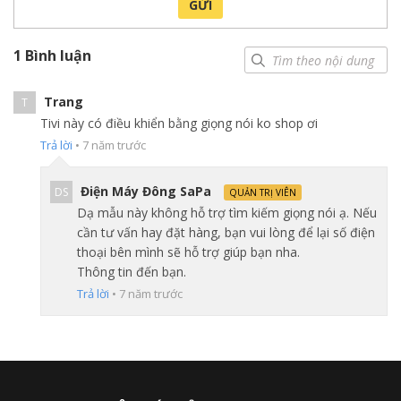
GỬI
hình ảnh từ iPhone, iPad và Mac của bạn ngay trên Samsung
UHD TV TV.
1 Bình luận
Trang
T
Tivi này có điều khiển bằng giọng nói ko shop ơi
Trả lời
•
7 năm trước
Điện Máy Đông SaPa
DS
QUẢN TRỊ VIÊN
Dạ mẫu này không hỗ trợ tìm kiếm giọng nói ạ. Nếu
cần tư vấn hay đặt hàng, bạn vui lòng để lại số điện
thoại bên mình sẽ hỗ trợ giúp bạn nha.
Thông tin đến bạn.
Trả lời
•
7 năm trước
Điều khiển tivi bằng điện thoại nhờ ứng
dụng
SmartThings
Smart Hub giúp bạn thoải mái thưởng thức mọi nội dung yêu
thích, truy cập ứng dụng, hộp thu phát kỹ thuật số hay thưởng