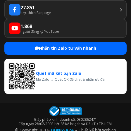
27.851
lượt thích Fanpage
1.868
người đăng ký YouTube
Nhắn tin Zalo tư vấn nhanh
Quét mã kết bạn Zalo
Mở Zalo → Quét QR để chat & nhận ưu đãi
Giấy phép kinh doanh số: 0302862471
Cấp ngày 28/02/2003 bởi Sở Kế hoạch và Đầu Tư TP.HCM.
© Copyright 2003-
ĐÔNGSAPA
– Thiết kế bởi
Webico